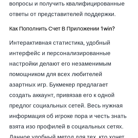
вопросы и получить квалифицированные
ответы от представителей поддержки.
Как Пополнить Счет В Приложении 1win?
Интерактивная статистика, удобный
интерфейс и персонализированные
настройки делают его незаменимым
помощником для всех любителей
азартных игр. Букмекер предлагает
создать аккаунт, привязав его к одной
предлог социальных сетей. Весь нужная
информация об игроке пора и честь знать
взята изо профилей в социальных сетях.
Данное удобный метод для тех, кто хочет