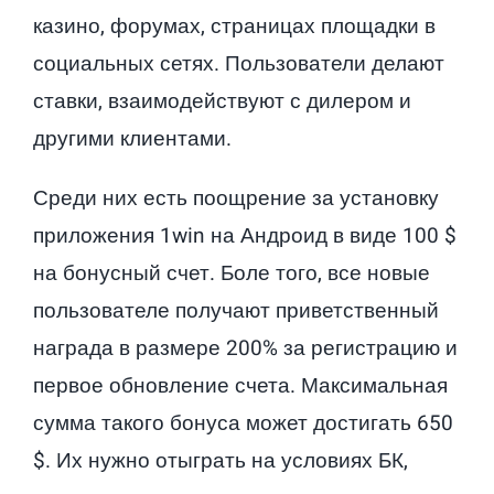
казино, форумах, страницах площадки в
социальных сетях. Пользователи делают
ставки, взаимодействуют с дилером и
другими клиентами.
Среди них есть поощрение за установку
приложения 1win на Андроид в виде 100 $
на бонусный счет. Боле того, все новые
пользователе получают приветственный
награда в размере 200% за регистрацию и
первое обновление счета. Максимальная
сумма такого бонуса может достигать 650
$. Их нужно отыграть на условиях БК,