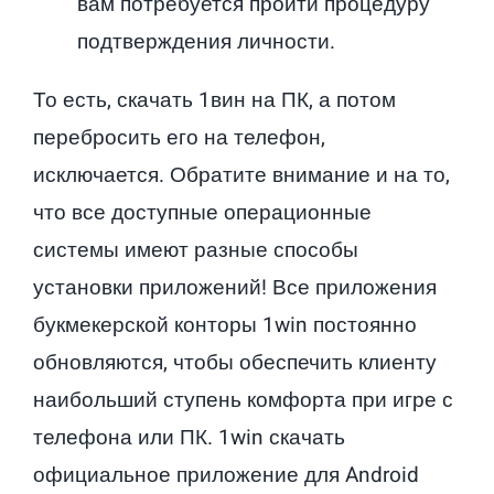
вам потребуется пройти процедуру
подтверждения личности.
То есть, скачать 1вин на ПК, а потом
перебросить его на телефон,
исключается. Обратите внимание и на то,
что все доступные операционные
системы имеют разные способы
установки приложений! Все приложения
букмекерской конторы 1win постоянно
обновляются, чтобы обеспечить клиенту
наибольший ступень комфорта при игре с
телефона или ПК. 1win скачать
официальное приложение для Android