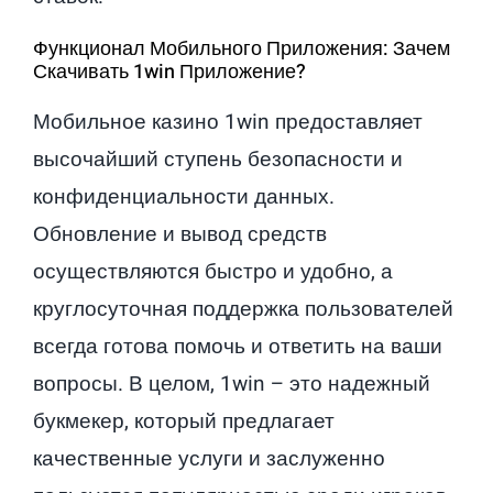
Функционал Мобильного Приложения: Зачем
Скачивать 1win Приложение?
Мобильное казино 1win предоставляет
высочайший ступень безопасности и
конфиденциальности данных.
Обновление и вывод средств
осуществляются быстро и удобно, а
круглосуточная поддержка пользователей
всегда готова помочь и ответить на ваши
вопросы. В целом, 1win – это надежный
букмекер, который предлагает
качественные услуги и заслуженно