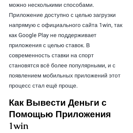
можно несколькими способами.
Приложение доступно с целью загрузки
напрямую с официального сайта 1win, так
как Google Play не поддерживает
приложения с целью ставок. В
современность ставки на спорт
становятся всё более популярными, и с
появлением мобильных приложений этот
процесс стал ещё проще.
Как Вывести Деньги с
Помощью Приложения
1win