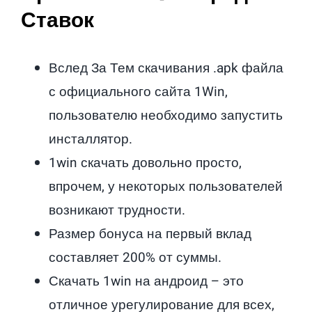
Ставок
Вслед За Тем скачивания .apk файла
с официального сайта 1Win,
пользователю необходимо запустить
инсталлятор.
1win скачать довольно просто,
впрочем, у некоторых пользователей
возникают трудности.
Размер бонуса на первый вклад
составляет 200% от суммы.
Скачать 1win на андроид – это
отличное урегулирование для всех,