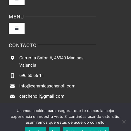
Toggle
Navigation
Política de privacidad
MENU
Toggle
Condiciones de uso
Navigation
Fabrica
CONTACTO
Accesibilidad
Carrer la Safor, 6, 46940 Manises,
Galeria
Valencia
Ley de cookies
696 60 66 11
Catalogo
info@ceramicaschenoll.com
Mapa del sitio
cerchenoll@gmail.com
Blog
Usamos cookies para asegurar que te damos la mejor
experiencia en nuestra web. Si continúas usando este sitio,
Contacto
asumiremos que estás de acuerdo con ello.