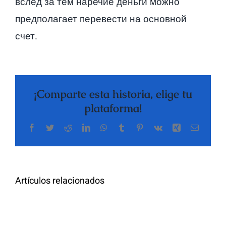
вслед за тем наречие деньги можно
предполагает перевести на основной
счет.
¡Comparte esta historia, elige tu
plataforma!
Facebook
Twitter
Reddit
LinkedIn
WhatsApp
Tumblr
Pinterest
Vk
Xing
Correo
electrón
Artículos relacionados
1win:
1win
Ставки
Логин:
На
Быстрый