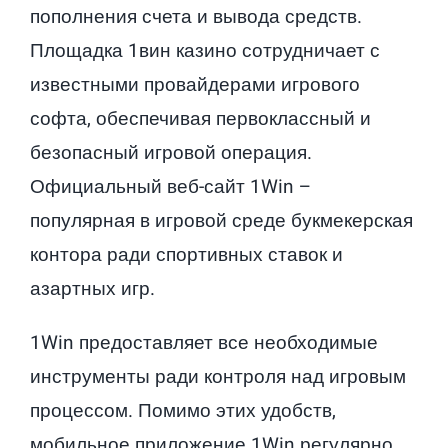
пополнения счета и вывода средств.
Площадка 1вин казино сотрудничает с
известными провайдерами игрового
софта, обеспечивая первоклассный и
безопасный игровой операция.
Официальный веб-сайт 1Win –
популярная в игровой среде букмекерская
контора ради спортивных ставок и
азартных игр.
1Win предоставляет все необходимые
инструменты ради контроля над игровым
процессом. Помимо этих удобств,
мобильное приложение 1Win регулярно