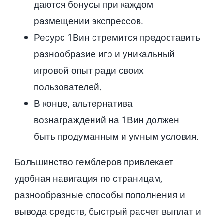
даются бонусы при каждом
размещении экспрессов.
Ресурс 1Вин стремится предоставить
разнообразие игр и уникальный
игровой опыт ради своих
пользователей.
В конце, альтернатива
вознаграждений на 1Вин должен
быть продуманным и умным условия.
Большинство гемблеров привлекает
удобная навигация по страницам,
разнообразные способы пополнения и
вывода средств, быстрый расчет выплат и