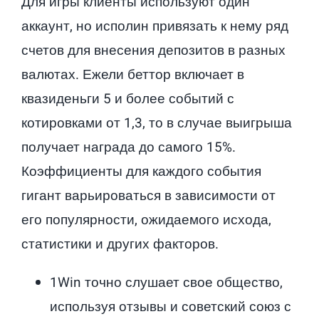
Для игры клиенты используют один
аккаунт, но исполин привязать к нему ряд
счетов для внесения депозитов в разных
валютах. Ежели беттор включает в
квазиденьги 5 и более событий с
котировками от 1,3, то в случае выигрыша
получает награда до самого 15%.
Коэффициенты для каждого события
гигант варьироваться в зависимости от
его популярности, ожидаемого исхода,
статистики и других факторов.
1Wi͏n точно слушает свое общество,
исполь͏зуя отзывы и советский союз с