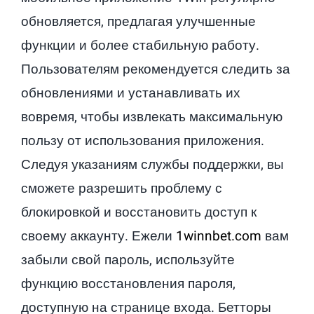
обновляется, предлагая улучшенные
функции и более стабильную работу.
Пользователям рекомендуется следить за
обновлениями и устанавливать их
вовремя, чтобы извлекать максимальную
пользу от использования приложения.
Следуя указаниям службы поддержки, вы
сможете разрешить проблему с
блокировкой и восстановить доступ к
своему аккаунту. Ежели
1winnbet.com
вам
забыли свой пароль, используйте
функцию восстановления пароля,
доступную на странице входа. Бетторы