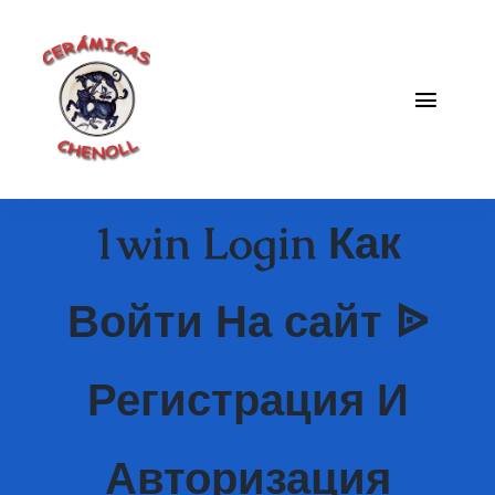
Saltar
al
contenido
Toggle
Naviga
Fabrica
1win Login Как
Galeria
Catalogo
Войти На сайт ᐉ
Blog
Регистрация И
Contacto
Авторизация