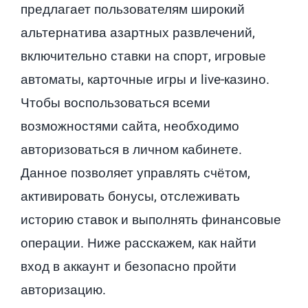
предлагает пользователям широкий
альтернатива азартных развлечений,
включительно ставки на спорт, игровые
автоматы, карточные игры и live-казино.
Чтобы воспользоваться всеми
возможностями сайта, необходимо
авторизоваться в личном кабинете.
Данное позволяет управлять счётом,
активировать бонусы, отслеживать
историю ставок и выполнять финансовые
операции. Ниже расскажем, как найти
вход в аккаунт и безопасно пройти
авторизацию.