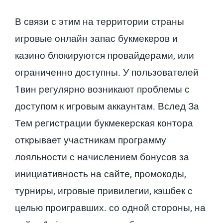
В связи с этим на территории страны
игровые онлайн запас букмекеров и
казино блокируются провайдерами, или
ограниченно доступны. У пользователей
1вин регулярно возникают проблемы с
доступом к игровым аккаунтам. Вслед За
Тем регистрации букмекерская контора
открывает участникам программу
лояльности с начислением бонусов за
инициативность на сайте, промокоды,
турниры, игровые привилегии, кэшбек с
целью проигравших. со одной стороны, на