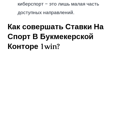
киберспорт – это лишь малая часть
доступных направлений.
Как совершать Ставки На
Спорт В Букмекерской
Конторе 1win?