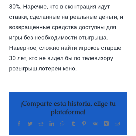
30%. Наречие, что в сконтрация идут
ставки, сделанные на реальные деньги, и
возвращенные средства доступны для
игры без необходимости отыгрыша.
Наверное, сложно найти игроков старше
30 лет, кто не видел бы по телевизору
розыгрыш лотереи кено.
¡Comparte esta historia, elige tu
plataforma!
Facebook
Twitter
Reddit
LinkedIn
WhatsApp
Tumblr
Pinterest
Vk
Xing
Correo
electrón