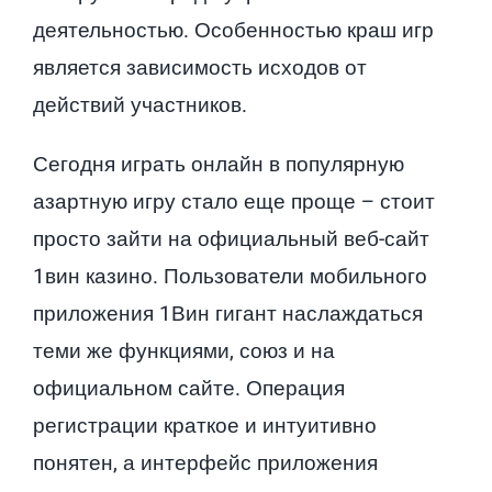
деятельностью. Особенностью краш игр
является зависимость исходов от
действий участников.
Сегодня играть онлайн в популярную
азартную игру стало еще проще – стоит
просто зайти на официальный веб-сайт
1вин казино. Пользователи мобильного
приложения 1Вин гигант наслаждаться
теми же функциями, союз и на
официальном сайте. Операция
регистрации краткое и интуитивно
понятен, а интерфейс приложения