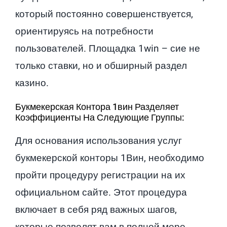
который постоянно совершенствуется,
ориентируясь на потребности
пользователей. Площадка 1win – сие не
только ставки, но и обширный раздел
казино.
Букмекерская Контора 1вин Разделяет
Коэффициенты На Следующие Группы:
Для основания использования услуг
букмекерской конторы 1Вин, необходимо
пройти процедуру регистрации на их
официальном сайте. Этот процедура
включает в себя ряд важных шагов,