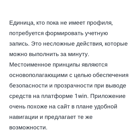
Единица, кто пока не имеет профиля,
потребуется формировать учетную
запись. Это несложные действия, которые
можно выполнить за минуту.
Местоименное принципы являются
основополагающими с целью обеспечения
безопасности и прозрачности при выводе
средств на платформе 1win. Приложение
очень похоже на сайт в плане удобной
навигации и предлагает те же
возможности.