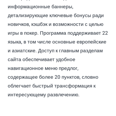
информационные баннеры,
детализирующие ключевые бонусы ради
новичков, кэшбэк и возможности с целью
игры в покер. Программа поддерживает 22
языка, в том числе основные европейские
и азиатские. Доступ к главным разделам
сайта обеспечивает удобное
навигационное меню предлог,
содержащее более 20 пунктов, словно
облегчает быстрый трансформация к
интересующему развлечению.