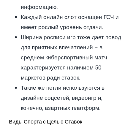
информацию.
Каждый онлайн слот оснащен ГСЧ и
имеет рослый уровень отдачи.
Ширина росписи игр тоже дает повод
для приятных впечатлений – в
среднем киберспортивный матч
характеризуется наличием 50
маркетов ради ставок.
Такие же петли используются в
дизайне соцсетей, видеоигр и,
конечно, азартных платформ.
Виды Спорта с Целью Ставок