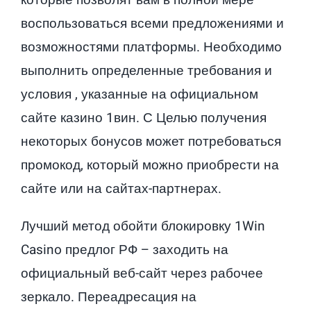
которые позволят вам в полной мере
воспользоваться всеми предложениями и
возможностями платформы. Необходимо
выполнить определенные требования и
условия , указанные на официальном
сайте казино 1вин. С Целью получения
некоторых бонусов может потребоваться
промокод, который можно приобрести на
сайте или на сайтах-партнерах.
Лучший метод обойти блокировку 1Win
Casino предлог РФ – заходить на
официальный веб-сайт через рабочее
зеркало. Переадресация на