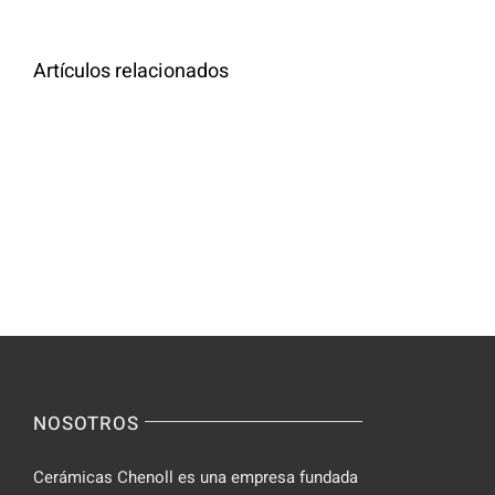
1win
Artículos relacionados
Вход
1win
В
Официальный
Личный
сайт
Кабинет
Букмекерской
1вин
Конторы,
Войти
Вход
На
В
Официал
1вин
веб-
сайт
NOSOTROS
Cerámicas Chenoll es una empresa fundada