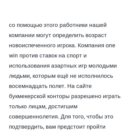
со помощью этого работники нашей
компании могут определить возраст
новоиспеченного игрока. Компания one
win против ставок на спорт и
использования азартных игр молодыми
людьми, которым ещё не исполнилось
восемнадцать полет. На сайте
букмекерской конторы разрешено играть
только лицам, достигшим
совершеннолетия. Для того, чтобы это
подтвердить, вам предстоит пройти