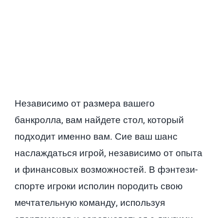
Независимо от размера вашего
банкролла, вам найдете стол, который
подходит именно вам. Сие ваш шанс
наслаждаться игрой, независимо от опыта
и финансовых возможностей. В фэнтези-
спорте игроки исполин породить свою
мечтательную команду, используя