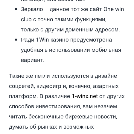
Зеркало – данное тот же сайт One win
club с точно такими функциями,
только с другим доменным адресом.
Ради 1Win казино предусмотрена
удобная в использовании мобильная
вариант.
Такие же петли используются в дизайне
соцсетей, видеоигр и, конечно, азартных
платформ. В различие
1-winx.net
от других
способов инвестирования, вам незачем
читать бесконечные биржевые новости,
думать об рынках и возможных