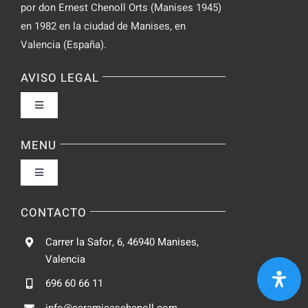
por don Ernest Chenoll Orts (Manises 1945)
en 1982 en la ciudad de Manises, en
Valencia (España).
AVISO LEGAL
Toggle
Navigation
Política de privacidad
MENU
Toggle
Condiciones de uso
Navigation
Fabrica
CONTACTO
Accesibilidad
Carrer la Safor, 6, 46940 Manises,
Galeria
Valencia
Ley de cookies
696 60 66 11
Catalogo
info@ceramicaschenoll.com