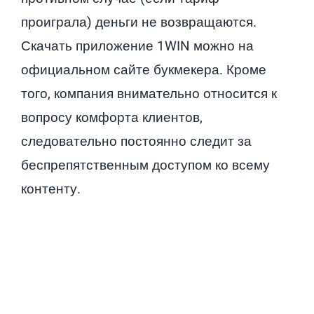
проиграла) деньги не возвращаются.
Скачать приложение 1WIN можно на
официальном сайте букмекера. Кроме
того, компания внимательно относится к
вопросу комфорта клиентов,
следовательно постоянно следит за
беспрепятственным доступом ко всему
контенту.