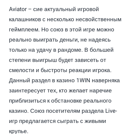
Aviator – сие актуальный игровой
калашников с несколько несвойственным
геймплеем. Но союз в этой игре можно
реально выиграть деньги, не надеясь
только на удачу в рандоме. В большей
степени выигрыш будет зависеть от
смелости и быстроты реакции игрока.
Данный раздел в казино 1WIN наверняка
заинтересует тех, кто желает наречие
приблизиться к обстановке реального
казино. Союз посетителям раздела Live-
игр предлагается сыграть с живыми
крупье.