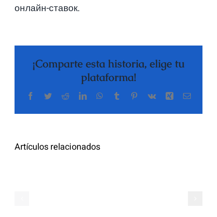
онлайн-ставок.
¡Comparte esta historia, elige tu
plataforma!
Facebook
Twitter
Reddit
LinkedIn
WhatsApp
Tumblr
Pinterest
Vk
Xing
Correo
electrón
1вин
Artículos relacionados
1win
1win:
Официальный
Ставки
ресурс
На
Cпорт
Букмекерская
И