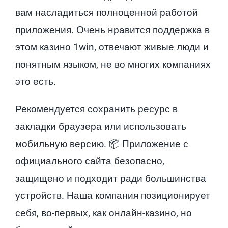
вам насладиться полноценной работой
приложения. Очень нравится поддержка в
этом казино 1win, отвечают живые люди и
понятным языком, не во многих компаниях
это есть.
Рекомендуется сохранить ресурс в
закладки браузера или использовать
мобильную версию. 📦 Приложение с
официального сайта безопасно,
защищено и подходит ради большинства
устройств. Наша компания позиционирует
себя, во-первых, как онлайн-казино, но