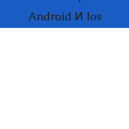
Android И Ios