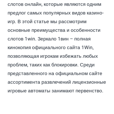
слотов онлайн, которые являются одним
предлог самых популярных видов казино-
игр. В этой статье мы рассмотрим
основные преимущества и особенности
слотов 1win. Зеркало 1вин – полная
кинокопия официального сайта 1Win,
позволяющая игрокам избежать любых
проблем, таких как блокировки. Среди
представленного на официальном сайте
ассортимента развлечений лицензионные
игровые автоматы занимают первенство.