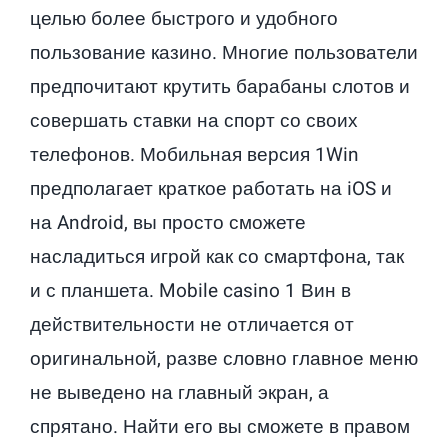
целью более быстрого и удобного
пользование казино. Многие пользователи
предпочитают крутить барабаны слотов и
совершать ставки на спорт со своих
телефонов. Мобильная версия 1Win
предполагает краткое работать на iOS и
на Android, вы просто сможете
насладиться игрой как со смартфона, так
и с планшета. Mobile casino 1 Вин в
действительности не отличается от
оригинальной, разве словно главное меню
не выведено на главный экран, а
спрятано. Найти его вы сможете в правом