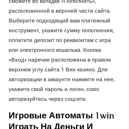
сможете во вкладке «Пополнить»,
расположенной в верхней части сайта.
Выберите подходящий вам платежный
инструмент, укажите сумму пополнения,
оплатите депозит по реквизитам с игра
или электронного кошелька. Кнопка
«Вход» наречие расположена в правом
верхнем углу сайта 1 Вин казино. Для
авторизации в аккаунте нажмите на нее,
укажите свой пароль и логин, союз
авторизуйтесь через соцсети.
Игровые Автоматы 1win
Играть На Деньги И