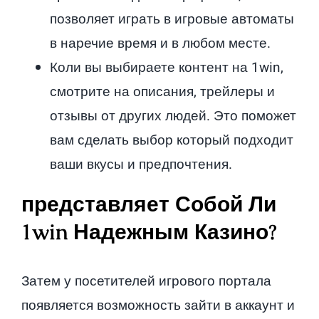
позволяет играть в игровые автоматы
в наречие время и в любом месте.
Коли вы выбираете контент на 1win,
смотрит͏е на описания, трейлеры и
о͏тзывы от других людей.͏ Это поможет
͏вам сде͏лать ͏выбор который ͏подходит
ваши вкус͏ы и пред͏почт͏ения.
представляет Собой Ли
1win Надежным Казино?
Затем у посетителей игрового портала
появляется возможность зайти в аккаунт и