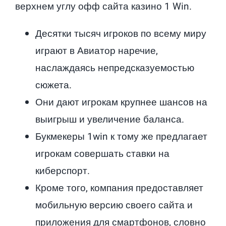
верхнем углу офф сайта казино 1 Win.
Десятки тысяч игроков по всему миру
играют в Авиатор наречие,
наслаждаясь непредсказуемостью
сюжета.
Они дают игрока͏м крупнее шансов на
выигрыш и увеличение баланса.
Букмекеры 1win к тому же предлагает
игрокам совершать ставки на
киберспорт.
Кроме того, компания предоставляет
мобильную версию своего сайта и
приложения для смартфонов, словно