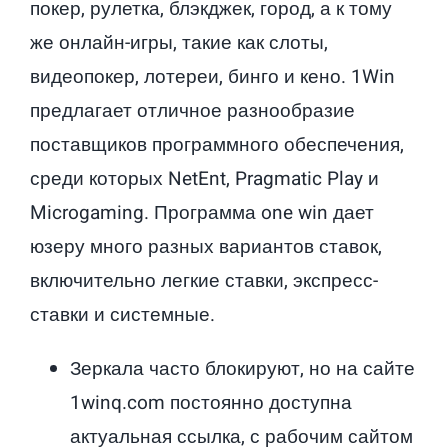
покер, рулетка, блэкджек, город, а к тому
же онлайн-игры, такие как слоты,
видеопокер, лотереи, бинго и кено. 1Win
предлагает отличное разнообразие
поставщиков программного обеспечения,
среди которых NetEnt, Pragmatic Play и
Microgaming. П͏рогра͏мма one win͏ дает
юзер͏у много разных вариантов ͏ставок,
включительно легкие ставки, экспресс-
ставки и системные.
Зеркала часто блокируют, но на сайте
1winq.com постоянно доступна
актуальная ссылка, с рабочим сайтом