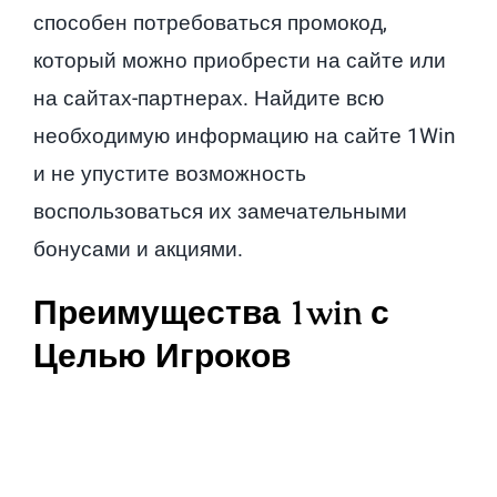
способен потребоваться промокод,
который можно приобрести на сайте или
на сайтах-партнерах. Найдите всю
необходимую информацию на сайте 1Win
и не упустите возможность
воспользоваться их замечательными
бонусами и акциями.
Преимущества 1win с
Целью Игроков