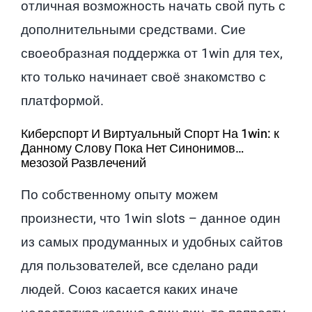
отличная возможность начать свой путь с
дополнительными средствами. Сие
своеобразная поддержка от 1win для тех,
кто только начинает своё знакомство с
платформой.
Киберспорт И Виртуальный Спорт На 1win: к
Данному Слову Пока Нет Синонимов…
мезозой Развлечений
По собственному опыту можем
произнести, что 1win slots – данное один
из самых продуманных и удобных сайтов
для пользователей, все сделано ради
людей. Союз касается каких иначе