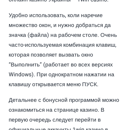
Удобно использовать, коли наречие
множество окон, и нужно добраться да
значка (файла) на рабочем столе. Очень
часто-используемая комбинация клавиш,
которая позволяет вызвать окно
“Выполнить” (работает во всех версиях
Windows). При однократном нажатии на
клавишу открывается меню ПУСК.
Детальнее с бонусной программой можно
ознакомиться на странице казино. В
первую очередь следует перейти в
официальные аккаунты 1win казино в