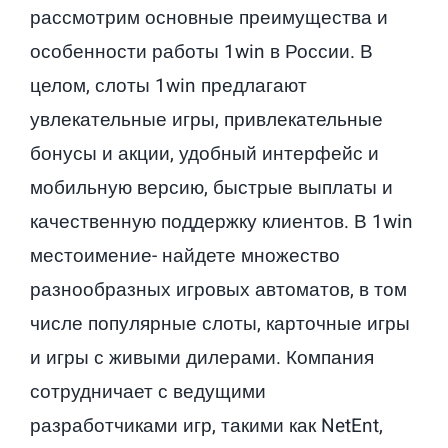
рассмотрим основные преимущества и
особенности работы 1win в России. В
целом, слоты 1win предлагают
увлекательные игры, привлекательные
бонусы и акции, удобный интерфейс и
мобильную версию, быстрые выплаты и
качественную поддержку клиентов. В 1win
местоимение- найдете множество
разнообразных игровых автоматов, в том
числе популярные слоты, карточные игры
и игры с живыми дилерами. Компания
сотрудничает с ведущими
разработчиками игр, такими как NetEnt,