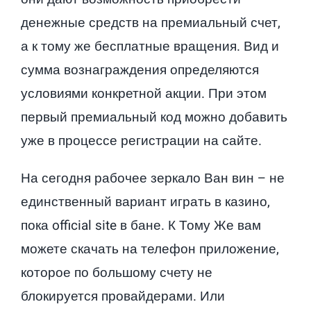
денежные средств на премиальный счет,
а к тому же бесплатные вращения. Вид и
сумма вознаграждения определяются
условиями конкретной акции. При этом
первый премиальный код можно добавить
уже в процессе регистрации на сайте.
На сегодня рабочее зеркало Ван вин – не
единственный вариант играть в казино,
пока official site в бане. К Тому Же вам
можете скачать на телефон приложение,
которое по большому счету не
блокируется провайдерами. Или