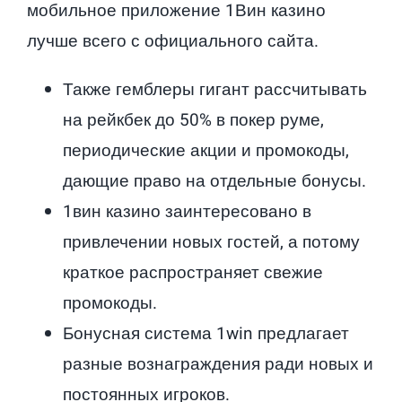
мобильное приложение 1Вин казино
лучше всего с официального сайта.
Также гемблеры гигант рассчитывать
на рейкбек до 50% в покер руме,
периодические акции и промокоды,
дающие право на отдельные бонусы.
1вин казино заинтересовано в
привлечении новых гостей, а потому
краткое распространяет свежие
промокоды.
Бонусная система 1win предлагает
разные вознаграждения ради новых и
постоянных игроков.