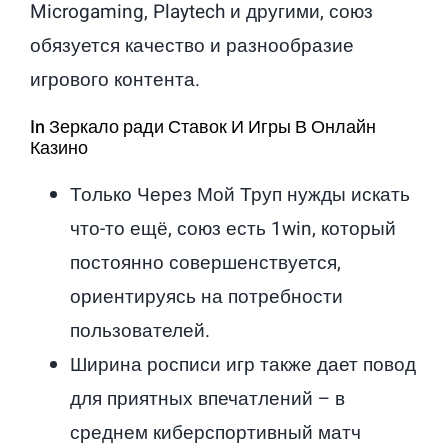
Microgaming, Playtech и другими, союз
обязуется качество и разнообразие
игрового контента.
In Зеркало ради Ставок И Игры В Онлайн
Казино
Только Через Мой Труп нужды искать
что-то ещё, союз есть 1win, который
постоянно совершенствуется,
ориентируясь на потребности
пользователей.
Ширина росписи игр также дает повод
для приятных впечатлений – в
среднем киберспортивный матч