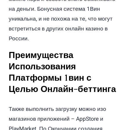
на деньги. Бонусная система 1Вин
уникальна, и не похожа на те, что могут
встретиться в других онлайн казино в
России.
Преимущества
Использования
Платформы 1вин с
Целью Онлайн-беттинга
Также выполнить загрузку можно изо
магазинов приложений – AppStore и
PlayMarket. По Окончании создания