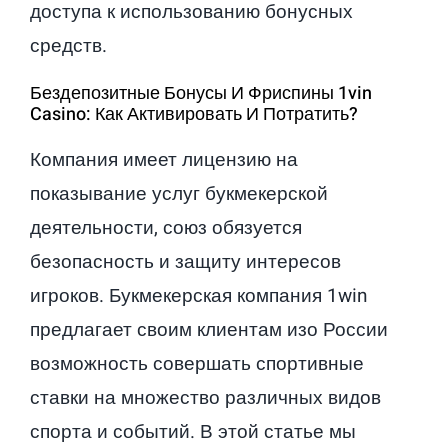
доступа к использованию бонусных
средств.
Бездепозитные Бонусы И Фриспины 1vin
Casino: Как Активировать И Потратить?
Компания имеет лицензию на
показывание услуг букмекерской
деятельности, союз обязуется
безопасность и защиту интересов
игроков. Букмекерская компания 1win
предлагает своим клиентам изо России
возможность совершать спортивные
ставки на множество различных видов
спорта и событий. В этой статье мы