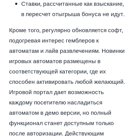
Ставки, рассчитанные как взыскание,
в пересчет отыгрыша бонуса не идут.
Кроме того, регулярно обновляется софт,
подогревая интерес гемблеров к
автоматам и лайв развлечениям. Новинки
игровых автоматов размещены в
соответствующей категории, где их
способен активировать любой желающий.
Игровой портал дает возможность
каждому посетителю насладиться
автоматом в демо версии, но полный
функционал станет доступным только
после авторизации. Действующим