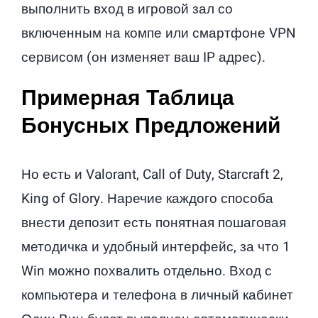
выполнить вход в игровой зал со
включенным на компе или смартфоне VPN
сервисом (он изменяет ваш IP адрес).
Примерная Таблица
Бонусных Предложений
Но есть и Valorant, Call of Duty, Starcraft 2,
King of Glory. Наречие каждого способа
внести депозит есть понятная пошаговая
методичка и удобный интерфейс, за что 1
Win можно похвалить отдельно. Вход с
компьютера и телефона в личный кабинет