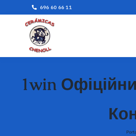
Saltar
696 60 66 11
al
contenido
1win Офіційни
Кон
Port