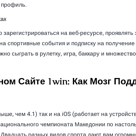
й профиль.
ках
 зарегистрироваться на веб-ресурсе, проявлять 
 на спортивные события и подписку на получение
о сыграть в рулетку, игра, баккару и множество 
ом Сайте 1win: Как Мозг Под
ыше, чем 4.1) так и на iOS (работает на устройс
Национального чемпионата Македонии по настоль
 Двадцать разных видов спорта дают вам огромн