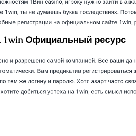
ожностям 1Вин casino, игроку нужно зайти в акк
 1win, ты не думаешь буква последствиях. Потому
обные регистрации на официальном сайте 1win, 
а 1win Официальный ресурс
но и разрешено самой компанией. Все ваши данн
томатически. Вам предикатив регистрироваться 
по тем же логину и паролю. Хотя азарт часто свя
хотите добиться успеха на 1win, есть смысл исп