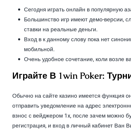
Сегодня играть онлайн в популярную аз
Большинство игр имеют демо-версии, сл
ставки на реальные деньги.
Вход в к данному слову пока нет синони
мобильной.
Очень удобное сочетание, коли возле в
Играйте В 1win Poker: Турн
Обычно на сайте казино имеется функция он
отправить уведомление на адрес электронн
взнос с вейджером 1x, после зачем можно б
регистрация, и вход в личный кабинет Ван 