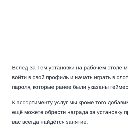
Вслед За Тем установки на рабочем столе м
войти в свой профиль и начать играть в сл
пароля, которые ранее были указаны геймер
К ассортименту услуг мы кроме того добав
ещё можете обрести награда за установку п
вас всегда найдётся занятие.