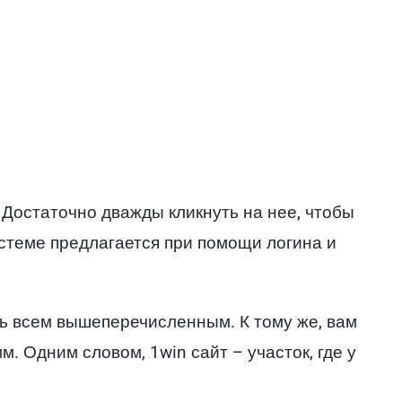
 Достаточно дважды кликнуть на нее, чтобы
истеме предлагается при помощи логина и
ть всем вышеперечисленным. К тому же, вам
 Одним словом, 1win сайт – участок, где у