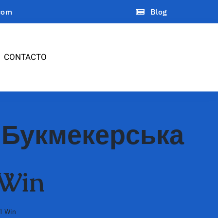
com
Blog
CONTACTO
n Букмекерська
 Win
1 Win