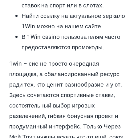
ставок на спорт или в слотах.
Найти ссылку на актуальное зеркало
1Win можно на нашем сайте.
В 1Win casino пользователям часто
предоставляются промокоды.
1win – сие не просто очередная
площадка, а сбалансированный ресурс
ради тех, кто ценит разнообразие и уют.
Здесь сочетаются спортивные ставки,
состоятельный выбор игровых
развлечений, гибкая бонусная проект и
продуманный интерфейс. Только Через
Мой Труп нужды искать что-то ещё, союз