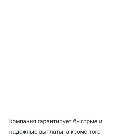
Компания гарантирует быстрые и
надежные выплаты, а кроме того