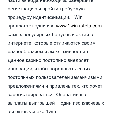
части вывода необходимо завершить
регистрацию и пройти требуемую
процедуру идентификации. 1Win
предлагает одни изо
www.1win-ruleta.com
самых популярных бонусов и акций в
интернете, которые отличаются своим
разнообразием и эксклюзивностью.
Данное казино постоянно внедряет
инновации, чтобы порадовать своих
постоянных пользователей заманчивыми
предложениями и привлечь тех, кто хочет
зарегистрироваться. Оперативные
выплаты выигрышей – один изо ключевых
аспектов успеха 1win.