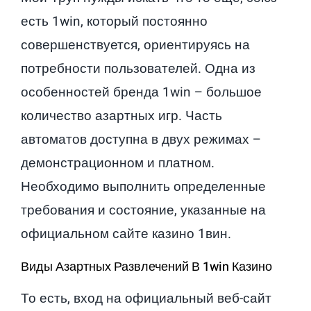
есть 1win, который постоянно
совершенствуется, ориентируясь на
потребности пользователей. Одна из
особенностей бренда 1win – большое
количество азартных игр. Часть
автоматов доступна в двух режимах –
демонстрационном и платном.
Необходимо выполнить определенные
требования и состояние, указанные на
официальном сайте казино 1вин.
Виды Азартных Развлечений В 1win Казино
То есть, вход на официальный веб-сайт