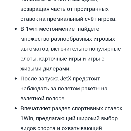
возвращая часть от проигранных
ставок на премиальный счёт игрока.
В 1win местоимение- найдете
множество разнообразных игровых
автоматов, включительно популярные
слоты, карточные игры и игры с
живыми дилерами.
После запуска JetX предстоит
наблюдать за полетом ракеты на
взлетной полосе.
Впечатляет раздел спортивных ставок
1Win, предлагающий широкий выбор
видов спорта и охватывающий