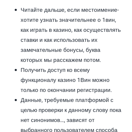
Читайте дальше, если местоимение-
хотите узнать значительнее о 1вин,
как играть в казино, как осуществлять
ставки и как использовать их
замечательные бонусы, буква
которых мы расскажем потом.
Получить доступ ко всему
функционалу казино 1Вин можно
только по окончании регистрации.
Данные, требуемые платформой с
целью проверки к данному слову пока
нет синонимов…, зависят от
выбранного пользователем способа