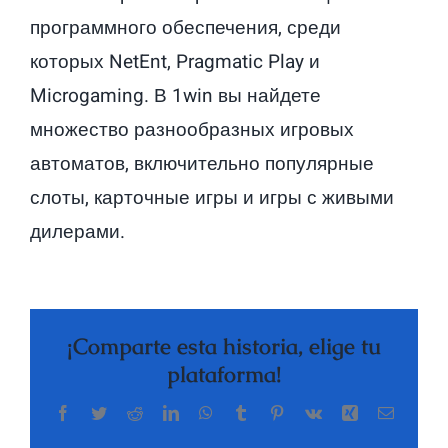
программного обеспечения, среди
которых NetEnt, Pragmatic Play и
Microgaming. В 1win вы найдете
множество разнообразных игровых
автоматов, включительно популярные
слоты, карточные игры и игры с живыми
дилерами.
¡Comparte esta historia, elige tu
plataforma!
Facebook
Twitter
Reddit
LinkedIn
WhatsApp
Tumblr
Pinterest
Vk
Xing
Correo
electrón