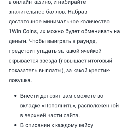
в онлайн казино, и набирайте
значительнее баллов. Набрав
достаточное минимальное количество
1Win Coins, их можно будет обменивать на
деньги. Чтобы выиграть в раунде,
предстоит угадать за какой ячейкой
скрывается звезда (повышает итоговый
показатель выплаты), за какой крестик-
ловушка.
Внести депозит вам сможете во
вкладке «Пополнить», расположенной
в верхней части сайта.
В описании к каждому кейсу