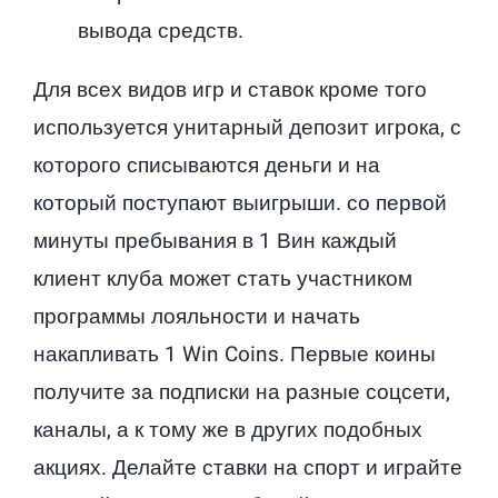
вывода средств.
Для всех видов игр и ставок кроме того
используется унитарный депозит игрока, с
которого списываются деньги и на
который поступают выигрыши. со первой
минуты пребывания в 1 Вин каждый
клиент клуба может стать участником
программы лояльности и начать
накапливать 1 Win Coins. Первые коины
получите за подписки на разные соцсети,
каналы, а к тому же в других подобных
акциях. Делайте ставки на спорт и играйте