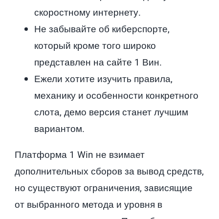
скоростному интернету.
Не забывайте об киберспорте,
который кроме того широко
представлен на сайте 1 Вин.
Ежели хотите изучить правила,
механику и особенности конкретного
слота, демо версия станет лучшим
вариантом.
Платформа 1 Win не взимает
дополнительных сборов за вывод средств,
но существуют ограничения, зависящие
от выбранного метода и уровня в