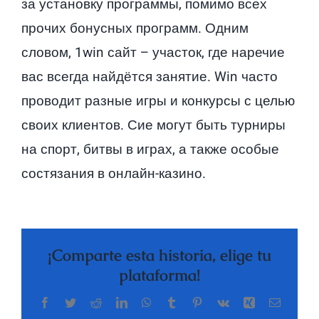
за установку программы, помимо всех
прочих бонусных программ. Одним
словом, 1win сайт – участок, где наречие
вас всегда найдётся занятие. ͏Win часто
провод͏ит разные игры и конкурсы с целью
своих клиентов. Сие могут бы͏ть турниры
на спо͏рт, битвы в игр͏ах, а также особ͏ые
состязания в онлайн-казино.
¡Comparte esta historia, elige tu
plataforma!
Facebook
Twitter
Reddit
LinkedIn
WhatsApp
Tumblr
Pinterest
Vk
Xing
Correo
electrón