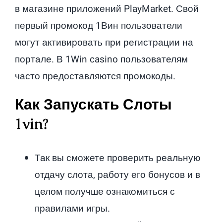
в магазине приложений PlayMarket. Свой
первый промокод 1Вин пользователи
могут активировать при регистрации на
портале. В 1Win casino пользователям
часто предоставляются промокоды.
Как Запускать Слоты
1vin?
Так вы сможете проверить реальную
отдачу слота, работу его бонусов и в
целом получше ознакомиться с
правилами игры.