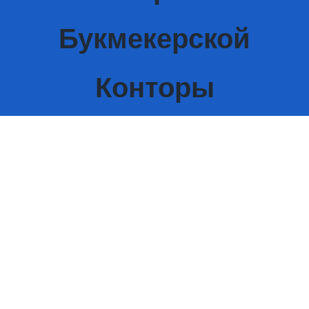
Букмекерской
Конторы