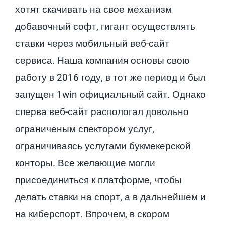
хотят скачивать на свое механизм
добавочный софт, гигант осуществлять
ставки через мобильный веб-сайт
сервиса. Наша компания основы свою
работу в 2016 году, в тот же период и был
запущен 1win официальный сайт. Однако
сперва веб-сайт распологал довольно
ограниченым спектором услуг,
ограничиваясь услугами букмекерской
конторы. Все желающие могли
присоединиться к платформе, чтобы
делать ставки на спорт, а в дальнейшем и
на киберспорт. Впрочем, в скором