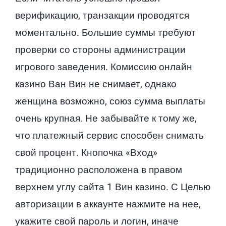
верификацию, транзакции проводятся
моментально. Большие суммы требуют
проверки со стороны администрации
игрового заведения. Комиссию онлайн
казино Ван Вин не снимает, однако
женщина возможно, союз сумма выплаты
очень крупная. Не забывайте к тому же,
что платежный сервис способен снимать
свой процент. Кнопочка «Вход»
традиционно расположена в правом
верхнем углу сайта 1 Вин казино. С Целью
авторизации в аккаунте нажмите на нее,
укажите свой пароль и логин, иначе