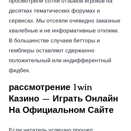
просмотрели сотни отзывов игроков на
десятках тематических форумах и
сервисах. Мы отсеяли очевидно заказные
хвалебные и не информативные отклики.
В большинстве случаев бетторы и
гемблеры оставляют сдержанно
положительный или индифферентный
фидбек.
рассмотрение 1win
Казино — Играть Онлайн
На Официальном Сайте
Если читатель успешно прошел