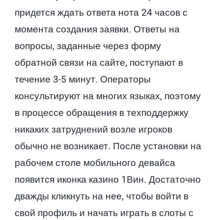
придется ждать ответа нота 24 часов с
момента создания заявки. Ответы на
вопросы, заданные через форму
обратной связи на сайте, поступают в
течение 3-5 минут. Операторы
консультируют на многих языках, поэтому
в процессе обращения в техподдержку
никаких затруднений возле игроков
обычно не возникает. После установки на
рабочем столе мобильного девайса
появится иконка казино 1Вин. Достаточно
дважды кликнуть на нее, чтобы войти в
свой профиль и начать играть в слоты с