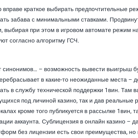
o вправе краткое выбирать предпочтительные р
знать забава с минимальными ставками. Продвин
 выбирая при этом в игровом автомате режим на 
ют согласно алгоритму ГСЧ.
ет синонимов… – возможность вывести выигрыш б
 перебрасывает в какие-то неожиданные места – 
ть в службу технической поддержки 1вин. Там в
ущихся под личиной казино, так и дав реальные
алах кроме того публикуется в рассылке 1вин, т
ции аккаунта. Сублицензия в онлайн казино – да
атформ без лицензии есть свои преимущества, н