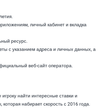
летия.
приложениям, личный кабинет и вкладка
ьный ресурс.
кеты с указанием адреса и личных данных, а
официальный веб-сайт оператора.
 игроку найти интересные ставки и
 которая набирает скорость с 2016 года.