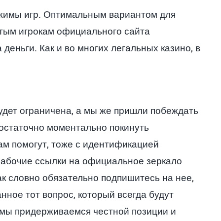
ежимы игр. Оптимальным вариантом для
утым игрокам официального сайта
деньги. Как и во многих легальных казино, в
удет ограничена, а мы же пришли побеждать
достаточно моментально покинуть
ам помогут, тоже с идентификацией
 рабочие ссылки на официальное зеркало
ак словно обязательно подпишитесь на нее,
нное тот вопрос, который всегда будут
о мы придерживаемся честной позиции и