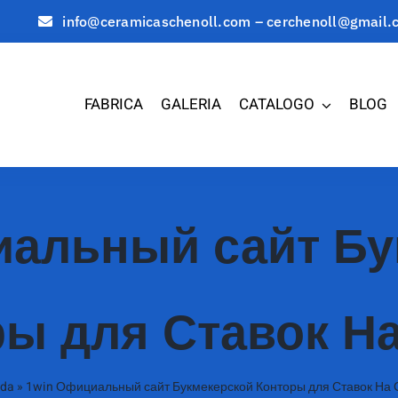
info@ceramicaschenoll.com – cerchenoll@gmail.
FABRICA
GALERIA
CATALOGO
BLOG
иальный сайт Бу
ы для Ставок Н
ada
»
1win Официальный сайт Букмекерской Конторы для Ставок На 