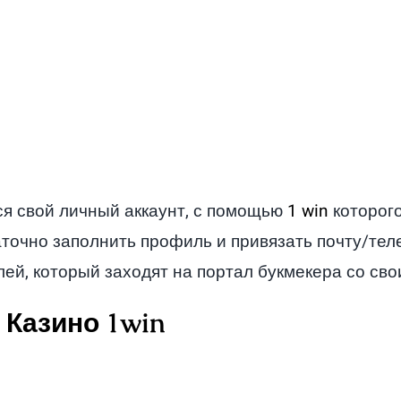
тся свой личный аккаунт, с помощью
1 win
которог
аточно заполнить профиль и привязать почту/теле
лей, который заходят на портал букмекера со св
Казино 1win