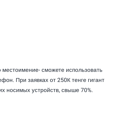
о местоимение- сможете использовать
фон. При заявках от 250К тенге гигант
оих носимых устройств, свыше 70%.