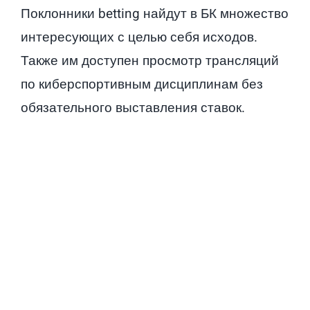
Поклонники betting найдут в БК множество
интересующих с целью себя исходов.
Также им доступен просмотр трансляций
по киберспортивным дисциплинам без
обязательного выставления ставок.