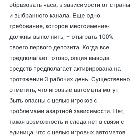
образовать часа, в зависимости от страны
и выбранного канала. Еще одно
требование, которое местоимение-
должны выполнить, – отыграть 100%
своего первого депозита. Когда все
предполагает готово, опция вывода
средств предполагает активирована на
протяжении 3 рабочих день. Существенно
отметить, что игровые автоматы могут
быть опасны с целью игроков с
проблемами азартной зависимости. Нет,
такая возможность и следа нет в связи с
единица, что с целью игровых автоматов