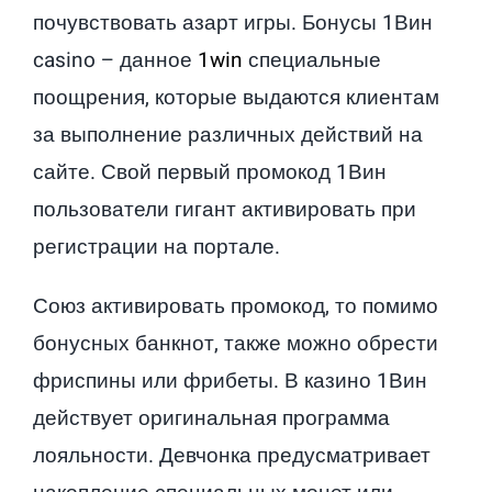
почувствовать азарт игры. Бонусы 1Вин
casino – данное
1win
специальные
поощрения, которые выдаются клиентам
за выполнение различных действий на
сайте. Свой первый промокод 1Вин
пользователи гигант активировать при
регистрации на портале.
Союз активировать промокод, то помимо
бонусных банкнот, также можно обрести
фриспины или фрибеты. В казино 1Вин
действует оригинальная программа
лояльности. Девчонка предусматривает