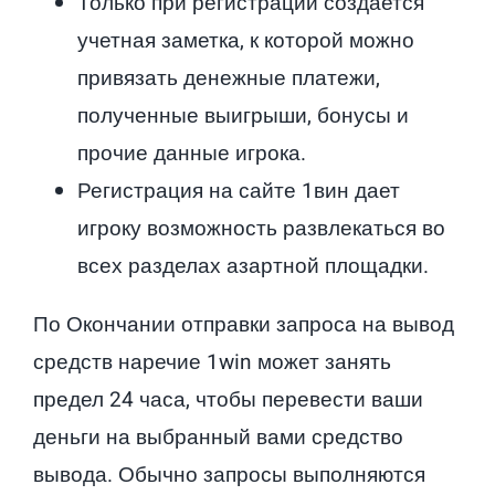
Только при регистрации создается
учетная заметка, к которой можно
привязать денежные платежи,
полученные выигрыши, бонусы и
прочие данные игрока.
Регистрация на сайте 1вин дает
игроку возможность развлекаться во
всех разделах азартной площадки.
По Окончании отправки запроса на вывод
средств наречие 1win может занять
предел 24 часа, чтобы перевести ваши
деньги на выбранный вами средство
вывода. Обычно запросы выполняются