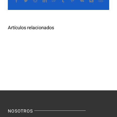
electrón
1win
Официал
1win
ресурс
Artículos relacionados
Букмекер,
Букмекера
Ставки
1вин
На
Идеальны
Спорт,
выбор
Онлайн-
ради
казино
Ставок
Официальный
На
сайт
Спорт
1win
И
Онлайн-
игр
NOSOTROS