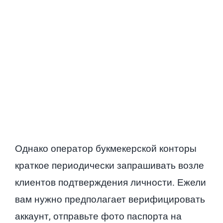
Однако оператор букмекерской конторы
краткое периодически запрашивать возле
клиентов подтверждения личности. Ежели
вам нужно предполагает верифицировать
аккаунт, отправьте фото паспорта на