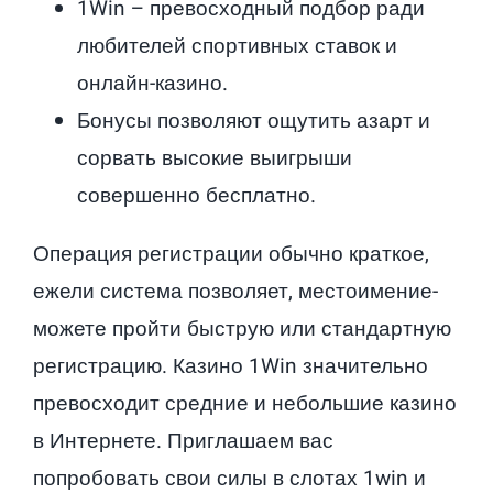
1Win – превосходный подбор ради
любителей спортивных ставок и
онлайн-казино.
Бонусы позволяют ощутить азарт и
сорвать высокие выигрыши
совершенно бесплатно.
Операция регистрации обычно краткое,
ежели система позволяет, местоимение-
можете пройти быструю или стандартную
регистрацию. Казино 1Win значительно
превосходит средние и небольшие казино
в Интернете. Приглашаем вас
попробовать свои силы в слотах 1win и