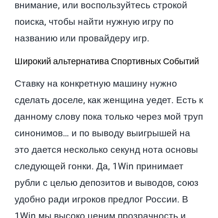
внимание, или воспользуйтесь строкой
поиска, чтобы найти нужную игру по
названию или провайдеру игр.
Широкий альтернатива Спортивных Событий
Ставку на конкретную машину нужно
сделать доселе, как женщина уедет. Есть к
данному слову пока только через мой труп
синонимов… и по выводу выигрышей на
это дается несколько секунд нота основы
следующей гонки. Да, 1Win принимает
рубли с целью депозитов и выводов, союз
удобно ради игроков предлог России. В
1Win мы высоко ценим прозрачность и