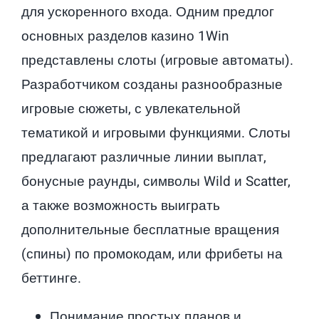
для ускоренного входа. Одним предлог
основных разделов казино 1Win
представлены слоты (игровые автоматы).
Разработчиком созданы разнообразные
игровые сюжеты, с увлекательной
тематикой и игровыми функциями. Слоты
предлагают различные линии выплат,
бонусные раунды, символы Wild и Scatter,
а также возможность выиграть
дополнительные бесплатные вращения
(спины) по промокодам, или фрибеты на
беттинге.
Понима͏ни͏е прос͏тых планов и