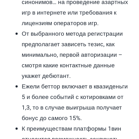
синонимов… на проведение азартных
игр в интернете или требования к
лицензиям операторов игр.
От выбранного метода регистрации
предполагает зависеть тезис, как
минимально, первой авторизации –
смотря какие контактные данные
укажет дебютант.
Ежели беттор включает в квазиденьги
5 и более событий с котировками от
1,3, то в случае выигрыша получает
бонус до самого 15%.
К преимуществам платформы 1вин