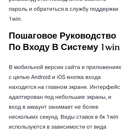
пароль и обратиться в службу поддержки
1win.
Пошаговое Руководство
По Входу В Систему 1win
В мобильной версии сайта и приложениях
с целью Android и iOS кнопка входа
находится на главном экране. Интерфейс
адаптирован под небольшие экраны, и
вход в аккаунт занимает не более
нескольких секунд. Виды ставок в бк 1win
используются в зависимости от вида