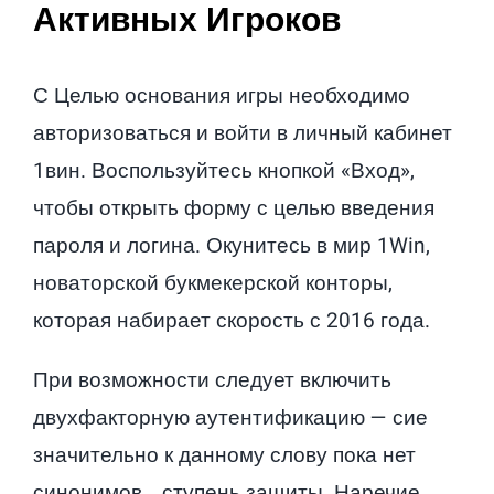
Активных Игроков
С Целью основания игры необходимо
авторизоваться и войти в личный кабинет
1вин. Воспользуйтесь кнопкой «Вход»,
чтобы открыть форму с целью введения
пароля и логина. Окунитесь в мир 1Win,
новаторской букмекерской конторы,
которая набирает скорость с 2016 года.
При возможности следует включить
двухфакторную аутентификацию — сие
значительно к данному слову пока нет
синонимов… ступень защиты. Наречие