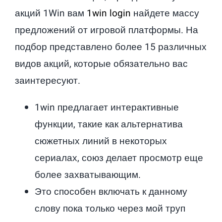
акций 1Win вам
1win login
найдете массу
предложений от игровой платформы. На
подбор представлено более 15 различных
видов акций, которые обязательно вас
заинтересуют.
1win предлагает интерактивные
функции, такие как альтернатива
сюжетных линий в некоторых
сериалах, союз делает просмотр еще
более захватывающим.
Это способен включать к данному
слову пока только через мой труп