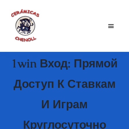
Saltar
al
contenido
Toggle
Naviga
Fabrica
1win Вход: Прямой
Galeria
Catalogo
Доступ К Ставкам
Blog
И Играм
Contacto
Круглосуточно