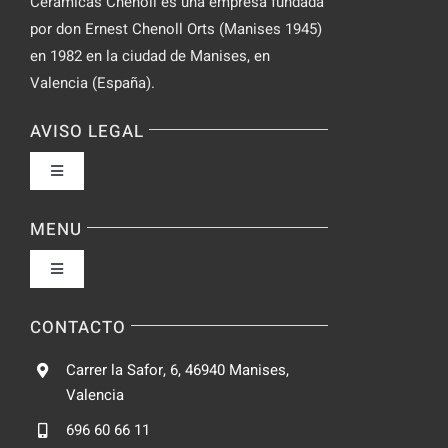
Cerámicas Chenoll es una empresa fundada
por don Ernest Chenoll Orts (Manises 1945)
en 1982 en la ciudad de Manises, en
Valencia (España).
AVISO LEGAL
Toggle
Navigation
Política de privacidad
MENU
Toggle
Condiciones de uso
Navigation
Fabrica
CONTACTO
Accesibilidad
Carrer la Safor, 6, 46940 Manises,
Galeria
Valencia
Ley de cookies
696 60 66 11