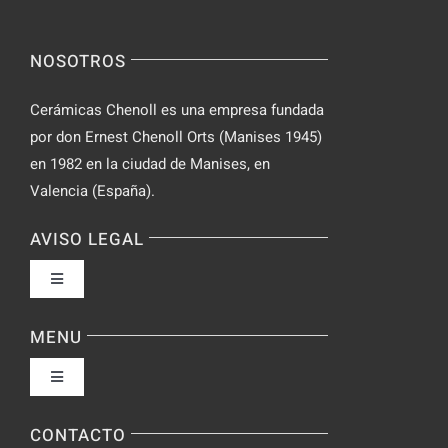
Win
NOSOTROS
Cerámicas Chenoll es una empresa fundada
por don Ernest Chenoll Orts (Manises 1945)
en 1982 en la ciudad de Manises, en
Valencia (España).
AVISO LEGAL
Toggle
Navigation
Política de privacidad
MENU
Toggle
Condiciones de uso
Navigation
Fabrica
CONTACTO