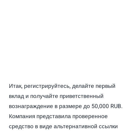
Итак, регистрируйтесь, делайте первый
вклад и получайте приветственный
вознаграждение в размере до 50,000 RUB.
Компания представила проверенное
средство в виде альтернативной ссылки