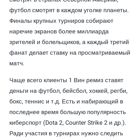
футбол смотрят в каждом уголке планеты.
Финалы крупных турниров собирают
наречие экранов более миллиарда
зрителей и болельщиков, а каждый третий
фанат делает ставку на просматриваемый
матч.
Чаще всего клиенты 1 Вин ремиз ставят
деньги на футбол, бейсбол, хоккей, регби,
бокс, теннис и т.д. Есть и набирающий в
последнее время большую популярность
киберспорт (Dota 2, Counter Strike 2 и др.).
Ради участия в турнирах нужно следить