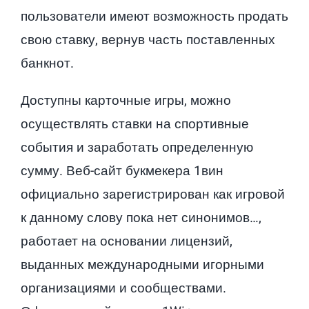
пользователи имеют возможность продать
свою ставку, вернув часть поставленных
банкнот.
Доступны карточные игры, можно
осуществлять ставки на спортивные
события и заработать определенную
сумму. Веб-сайт букмекера 1вин
официально зарегистрирован как игровой
к данному слову пока нет синонимов…,
работает на основании лицензий,
выданных международными игорными
организациями и сообществами.