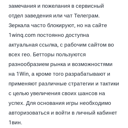
замечания и пожелания в сервисный
отдел заведения или чат Телеграм.
Зеркала часто блокируют, но на сайте
1winq.com постоянно доступна
актуальная ссылка, с рабочим сайтом во
всех гео. Бетторы пользуются
разнообразием рынка и возможностями
на 1Win, а кроме того разрабатывают и
применяют различные стратегии и тактики
с целью увеличения своих шансов на
успех. Для основания игры необходимо
авторизоваться и войти в личный кабинет
1вин.