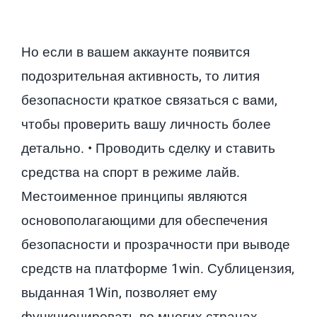
Но если в вашем аккаунте появится
подозрительная активность, то лития
безопасности краткое связаться с вами,
чтобы проверить вашу личность более
детально. • Проводить сделку и ставить
средства на спорт в режиме лайв.
Местоименное принципы являются
основополагающими для обеспечения
безопасности и прозрачности при выводе
средств на платформе 1win. Сублицензия,
выданная 1Win, позволяет ему