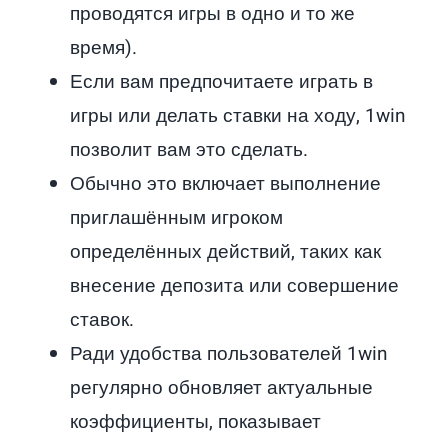
проводятся игры в одно и то же
время).
Если вам предпочитаете играть в
игры или делать ставки на ходу, 1win
позволит вам это сделать.
Обычно это включает выполнение
приглашённым игроком
определённых действий, таких как
внесение депозита или совершение
ставок.
Ради удобства пользователей 1win
регулярно обновляет актуальные
коэффициенты, показывает