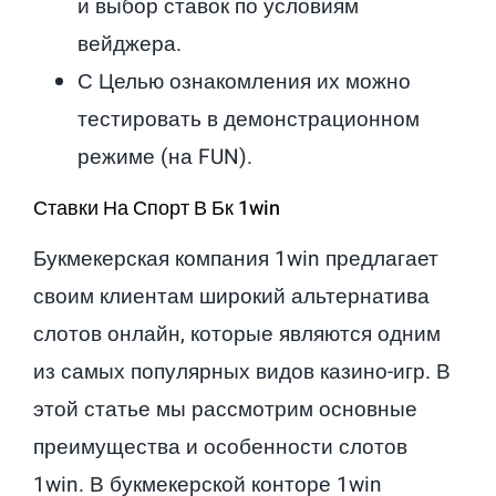
и ͏выбор ставок по условиям
вейджера.
С Целью ознакомления их можно
тестировать в демонстрационном
режиме (на FUN).
Ставки На Спорт В Бк 1win
Букмекерская компания 1win предлагает
своим клиентам широкий альтернатива
слотов онлайн, которые являются одним
из самых популярных видов казино-игр. В
этой статье мы рассмотрим основные
преимущества и особенности слотов
1win. В букмекерской конторе 1win