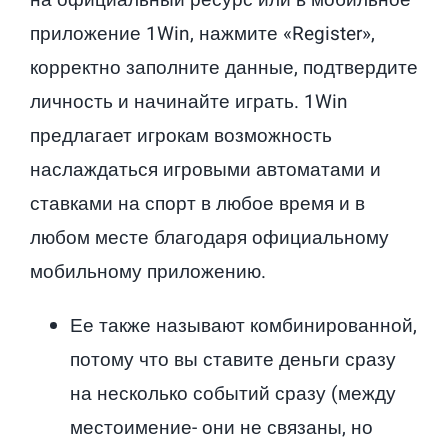
на официальный ресурс или в мобильное
приложение 1Win, нажмите «Register»,
корректно заполните данные, подтвердите
личность и начинайте играть. 1Win
предлагает игрокам возможность
наслаждаться игровыми автоматами и
ставками на спорт в любое время и в
любом месте благодаря официальному
мобильному приложению.
Ее также называют комбинированной,
потому что вы ставите деньги сразу
на несколько событий сразу (между
местоимение- они не связаны, но