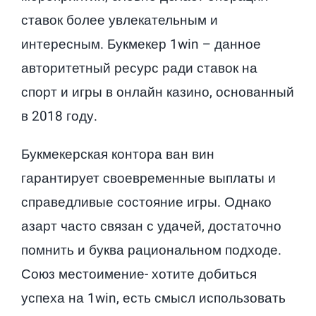
ставок более увлекательным и
интересным. Букмекер 1win – данное
авторитетный ресурс ради ставок на
спорт и игры в онлайн казино, основанный
в 2018 году.
Букмекерская контора ван вин
гарантирует своевременные выплаты и
справедливые состояние игры. Однако
азарт часто связан с удачей, достаточно
помнить и буква рациональном подходе.
Союз местоимение- хотите добиться
успеха на 1win, есть смысл использовать