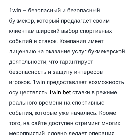
1win – безопасный и безопасный
букмекер, который предлагает своим
клиентам широкий выбор спортивных
событий и ставок. Компания имеет
лицензию на оказание услуг букмекерской
деятельности, что гарантирует
безопасность и защиту интересов
игроков. 1win предоставляет возможность
осуществлять
1win bet
ставки в режиме
реального времени на спортивные
события, которые уже начались. Кроме
того, на сайте доступен стриминг многих
мероприятий, словно делает операция