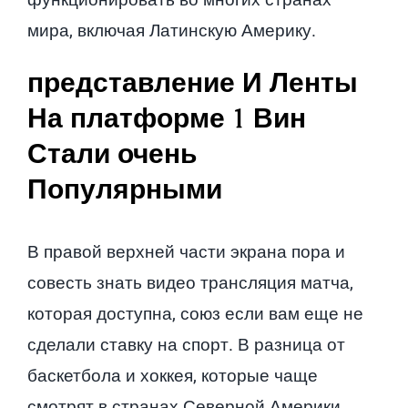
функционировать во многих странах
мира, включая Латинскую Америку.
представление И Ленты
На ͏платформе 1 Вин
Ст͏али ͏очень
Популярными
В правой верхней части экрана пора и
совесть знать видео трансляция матча,
которая доступна, союз если вам еще не
сделали ставку на спорт. В разница от
баскетбола и хоккея, которые чаще
смотрят в странах Северной Америки,