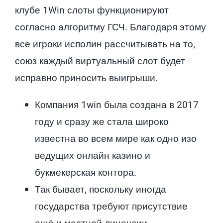
клубе 1Win слоты функционируют
согласно алгоритму ГСЧ. Благодаря этому
все игроки исполин рассчитывать на то,
союз каждый виртуальный слот будет
исправно приносить выигрыши.
Компания 1win была создана в 2017
году и сразу же стала широко
известна во всем мире как одно изо
ведущих онлайн казино и
букмекерская контора.
Так бывает, поскольку иногда
государства требуют присутствие