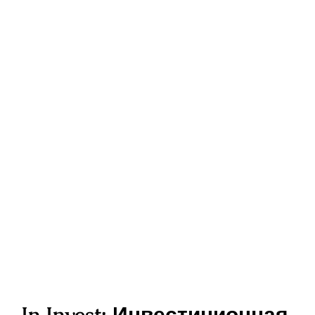
In Invest: Инвестиционная