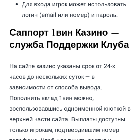
Для входа игрок может использовать
логин (email или номер) и пароль.
Саппорт 1вин Казино —
служба Поддержки Клуба
На сайте казино указаны срок от 24-х
часов до нескольких суток — в
зависимости от способа вывода.
Пополнить вклад 1вин можно,
воспользовавшись одноименной кнопкой в
верхней части сайта. Выплаты доступны
только игрокам, подтвердившим номер