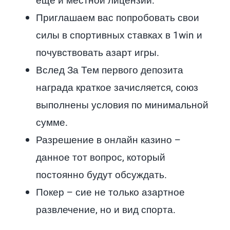
ещё и местной лицензии.
Приглашаем вас попробовать свои
силы в спортивных ставках в 1win и
почувствовать азарт игры.
Вслед За Тем первого депозита
награда краткое зачисляется, союз
выполнены условия по минимальной
сумме.
Разрешение в онлайн казино –
данное тот вопрос, который
постоянно будут обсуждать.
Покер – сие не только азартное
развлечение, но и вид спорта.