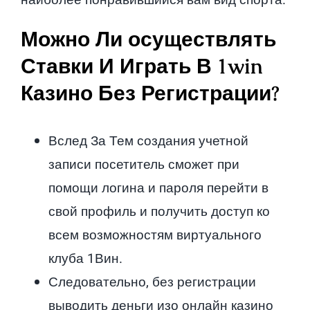
наиболее понравившийся вам вид спорта.
Можно Ли осуществлять
Ставки И Играть В 1win
Казино Без Регистрации?
Вслед За Тем создания учетной
записи посетитель сможет при
помощи логина и пароля перейти в
свой профиль и получить доступ ко
всем возможностям виртуального
клуба 1Вин.
Следовательно, без регистрации
выводить деньги изо онлайн казино