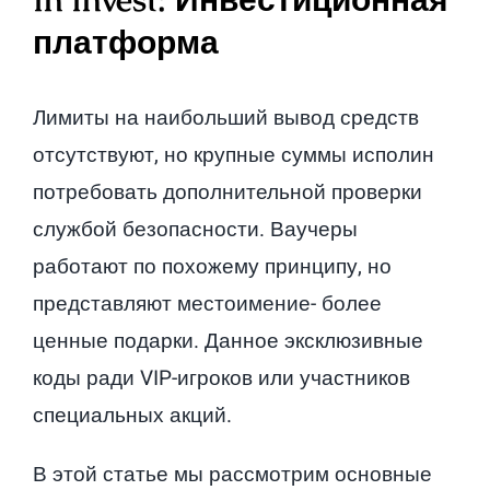
платформа
Лимиты на наибольший вывод средств
отсутствуют, но крупные суммы исполин
потребовать дополнительной проверки
службой безопасности. Ваучеры
работают по похожему принципу, но
представляют местоимение- более
ценные подарки. Данное эксклюзивные
коды ради VIP-игроков или участников
специальных акций.
В этой статье мы рассмотрим основные