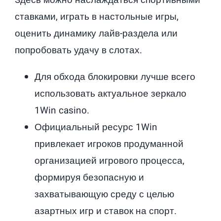
Здесь можно наслаждаться спортивными
ставками, играть в настольные игры,
оценить динамику лайв-раздела или
попробовать удачу в слотах.
Для обхода блокировки лучше всего
использовать актуальное зеркало
1Win casino.
Официальный ресурс 1Win
привлекает игроков продуманной
организацией игрового процесса,
формируя безопасную и
захватывающую среду с целью
азартных игр и ставок на спорт.