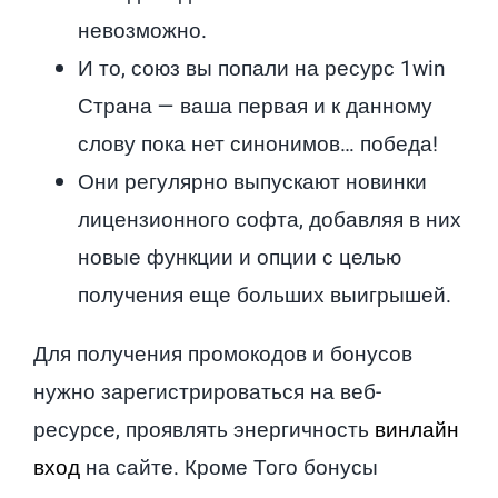
невозможно.
И то, союз вы попали на ресурс 1win
Страна — ваша первая и к данному
слову пока нет синонимов… победа!
Они регулярно выпускают новинки
лицензионного софта, добавляя в них
новые функции и опции с целью
получения еще больших выигрышей.
Для получения промокодов и бонусов
нужно зарегистрироваться на веб-
ресурсе, проявлять энергичность
винлайн
вход
на сайте. Кроме Того бонусы