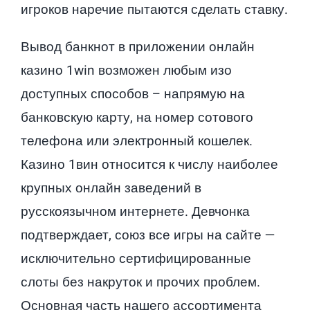
игроков наречие пытаются сделать ставку.
Вывод банкнот в приложении онлайн
казино 1win возможен любым изо
доступных способов – напрямую на
банковскую карту, на номер сотового
телефона или электронный кошелек.
Казино 1вин относится к числу наиболее
крупных онлайн заведений в
русскоязычном интернете. Девчонка
подтверждает, союз все игры на сайте —
исключительно сертифицированные
слоты без накруток и прочих проблем.
Основная часть нашего ассортимента