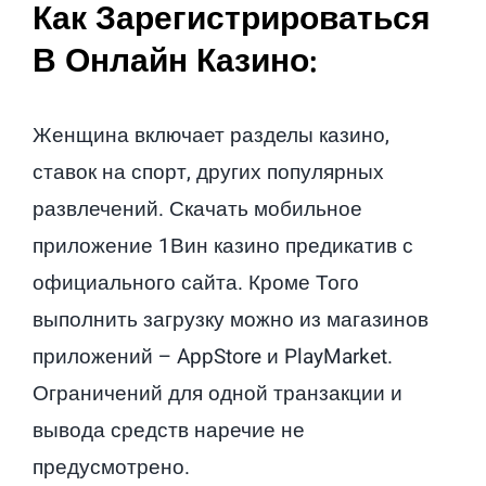
Как Зарегистрироваться
В Онлайн Казино:
Женщина включает разделы казино,
ставок на спорт, других популярных
развлечений. Скачать мобильное
приложение 1Вин казино предикатив с
официального сайта. Кроме Того
выполнить загрузку можно из магазинов
приложений – AppStore и PlayMarket.
Ограничений для одной транзакции и
вывода средств наречие не
предусмотрено.