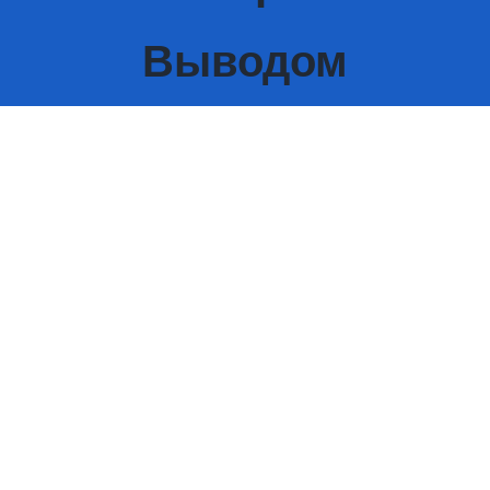
Выводом