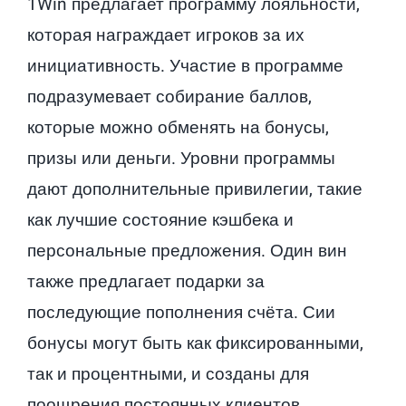
1Win предлагает программу лояльности,
которая награждает игроков за их
инициативность. Участие в программе
подразумевает собирание баллов,
которые можно обменять на бонусы,
призы или деньги. Уровни программы
дают дополнительные привилегии, такие
как лучшие состояние кэшбека и
персональные предложения. Оди͏н вин
также ͏предлагает подарки за
последующие пополнения счёта. Сии
бонусы могут быть как фиксированными,
так и процентными, и созданы для
поощрения постоянных клиентов.