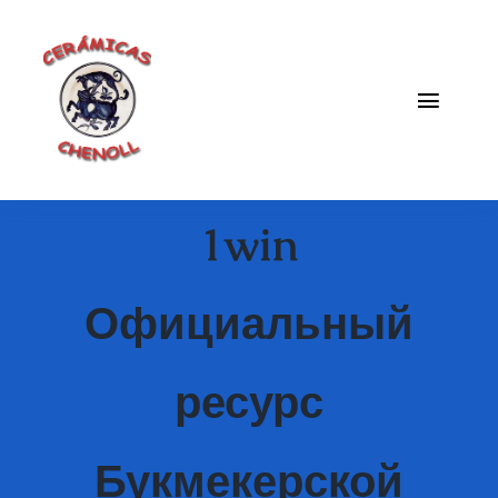
Saltar
al
contenido
Toggle
Naviga
Fabrica
1win
Galeria
Catalogo
Официальный
Blog
ресурс
Contacto
Букмекерской