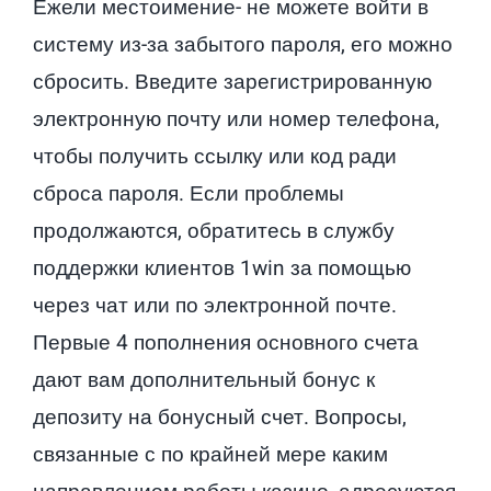
Ежели местоимение- не можете войти в
систему из-за забытого пароля, его можно
сбросить. Введите зарегистрированную
электронную почту или номер телефона,
чтобы получить ссылку или код ради
сброса пароля. Если проблемы
продолжаются, обратитесь в службу
поддержки клиентов 1win за помощью
через чат или по электронной почте.
Первые 4 пополнения основного счета
дают вам дополнительный бонус к
депозиту на бонусный счет. Вопросы,
связанные с по крайней мере каким