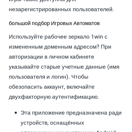
незарегистрированных пользователей.
большой подбор Игровых Автоматов
Используйте рабочее зеркало 1win с
измененным доменным адресом? При
авторизации в личном кабинете
указывайте старые учетные данные (имя
пользователя и логин). Чтобы
обезопасить аккаунт, включайте
двухфакторную аутентификацию.
Эта приложение предназначена ради
устройств, оснащённых