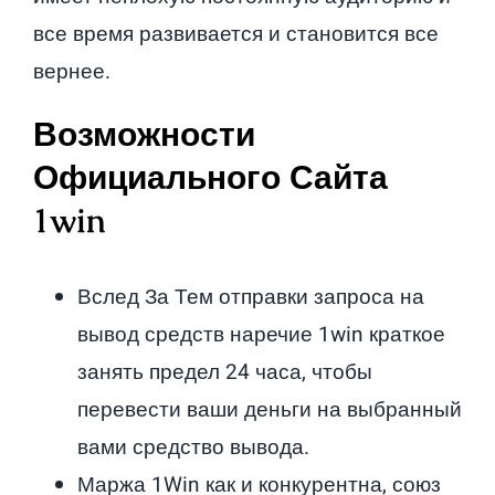
все время развивается и становится все
вернее.
Возможности
Официального Сайта
1win
Вслед За Тем отправки запроса на
вывод средств наречие 1win краткое
занять предел 24 часа, чтобы
перевести ваши деньги на выбранный
вами средство вывода.
Марж͏а 1Win как и конкур͏ентна, союз