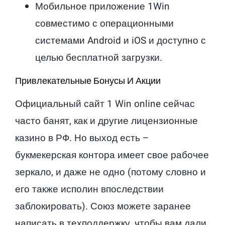
Мобильное приложение 1Win
совместимо с операционными
системами Android и iOS и доступно с
целью бесплатной загрузки.
Привлекательные Бонусы И Акции
Официальный сайт 1 Win online сейчас
часто банят, как и другие лицензионные
казино в РФ. Но выход есть –
букмекерская контора имеет свое рабочее
зеркало, и даже не одно (потому словно и
его также исполин впоследствии
заблокировать). Союз можете заранее
написать в техподдержку, чтобы вам дали