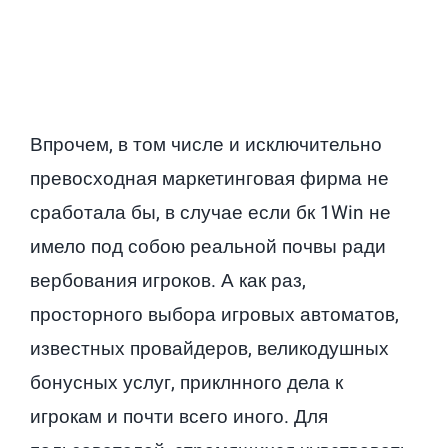
Впрочем, в том числе и исключительно
превосходная маркетинговая фирма не
сработала бы, в случае если бк 1Win не
имело под собою реальной почвы ради
вербования игроков. А как раз,
просторного выбора игровых автоматов,
известных провайдеров, великодушных
бонусных услуг, приклнного дела к
игрокам и почти всего иного. Для