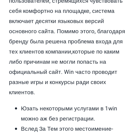
пользователей, стремящихся чувствовать
себя комфортно на площадке, система
включает десятки языковых версий
основного сайта. Помимо этого, благодаря
бренду была решена проблема входа для
тех клиентов компании,которые по каким
либо причинам не могли попасть на
официальный сайт. ͏Win часто провод͏ит
разные игры и конкурсы ради своих
клиентов.
Юзать некоторыми услугами в 1win
можно аж без регистрации.
Вслед За Тем этого местоимение-