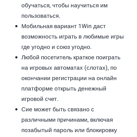
обучаться, чтобы научиться им
пользоваться.
Мобильная вариант 1Win͏ даст
возможность играть в любимые игры
где угодно и союз угодно.
Любой посетитель краткое поиграть
на игровых автоматах (слотах), по
окончании регистрации на онлайн
платформе открыть денежный
игровой счет.
Сие может быть связано с
различными причинами, включая
позабытый пароль или блокировку