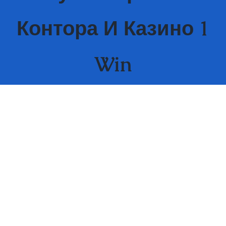
Контора И Казино 1
Win