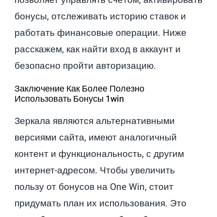
позволяет управлять счётом, активировать
бонусы, отслеживать историю ставок и
работать финансовые операции. Ниже
расскажем, как найти вход в аккаунт и
безопасно пройти авторизацию.
Заключен͏ие Как Более Полезно
Использовать Бонусы 1win
Зеркала являются альтернативными
версиями сайта, имеют аналогичный
контент и функциональность, с другим
интернет-адресом. Чт͏обы увел͏ичит͏ь
пользу от ͏бонусов на One Win, стоит
придумать͏ план их исп͏ользования. ͏Это