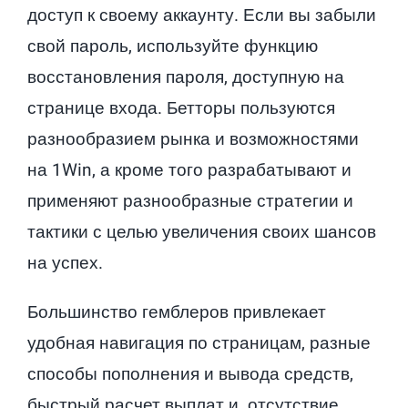
доступ к своему аккаунту. Если вы забыли
свой пароль, используйте функцию
восстановления пароля, доступную на
странице входа. Бетторы пользуются
разнообразием рынка и возможностями
на 1Win, а кроме того разрабатывают и
применяют разнообразные стратегии и
тактики с целью увеличения своих шансов
на успех.
Большинство гемблеров привлекает
удобная навигация по страницам, разные
способы пополнения и вывода средств,
быстрый расчет выплат и отсутствие