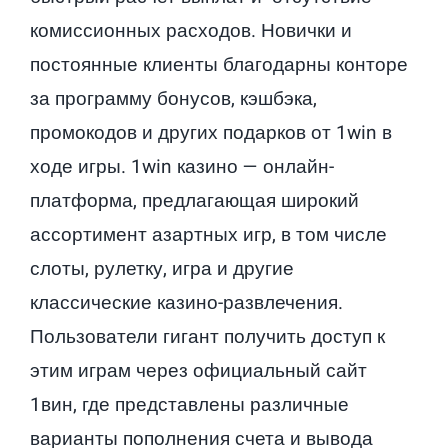
комиссионных расходов. Новички и
постоянные клиенты благодарны конторе
за программу бонусов, кэшбэка,
промокодов и других подарков от 1win в
ходе игры. 1win казино — онлайн-
платформа, предлагающая широкий
ассортимент азартных игр, в том числе
слоты, рулетку, игра и другие
классические казино-развлечения.
Пользователи гигант получить доступ к
этим играм через официальный сайт
1вин, где представлены различные
варианты пополнения счета и вывода