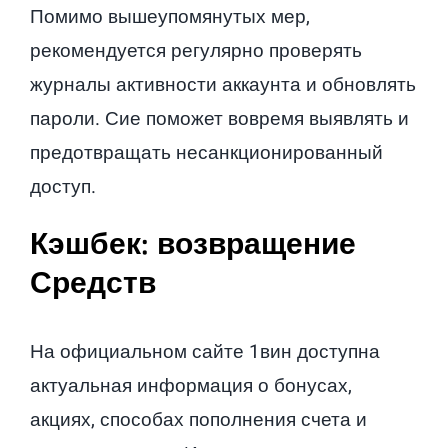
Помимо вышеупомянутых мер,
рекомендуется регулярно проверять
журналы активности аккаунта и обновлять
пароли. Сие поможет вовремя выявлять и
предотвращать несанкционированный
доступ.
Кэшбек: возвращение
Средств
На официальном сайте 1вин доступна
актуальная информация о бонусах,
акциях, способах пополнения счета и