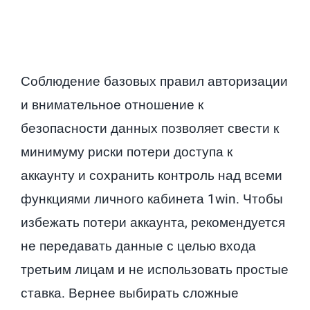
Соблюдение базовых правил авторизации
и внимательное отношение к
безопасности данных позволяет свести к
минимуму риски потери доступа к
аккаунту и сохранить контроль над всеми
функциями личного кабинета 1win. Чтобы
избежать потери аккаунта, рекомендуется
не передавать данные с целью входа
третьим лицам и не использовать простые
ставка. Вернее выбирать сложные