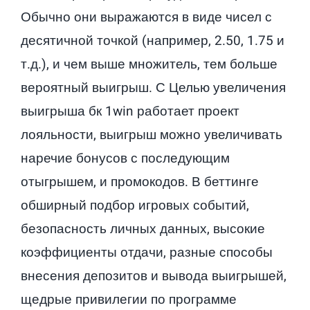
Обычно они выражаются в виде чисел с
десятичной точкой (например, 2.50, 1.75 и
т.д.), и чем выше множитель, тем больше
вероятный выигрыш. С Целью увеличения
выигрыша бк 1win работает проект
лояльности, выигрыш можно увеличивать
наречие бонусов с последующим
отыгрышем, и промокодов. В беттинге
обширный подбор игровых событий,
безопасность личных данных, высокие
коэффициенты отдачи, разные способы
внесения депозитов и вывода выигрышей,
щедрые привилегии по программе