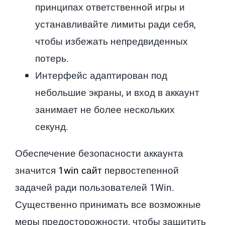
принципах ответственной игры и
устанавливайте лимиты ради себя,
чтобы избежать непредвиденных
потерь.
Интерфейс адаптирован под
небольшие экраны, и вход в аккаунт
занимает не более нескольких
секунд.
Обеспечение безопасности аккаунта
значится
1win сайт
первостепенной
задачей ради пользователей 1Win.
Существенно принимать все возможные
меры предосторожности, чтобы защитить