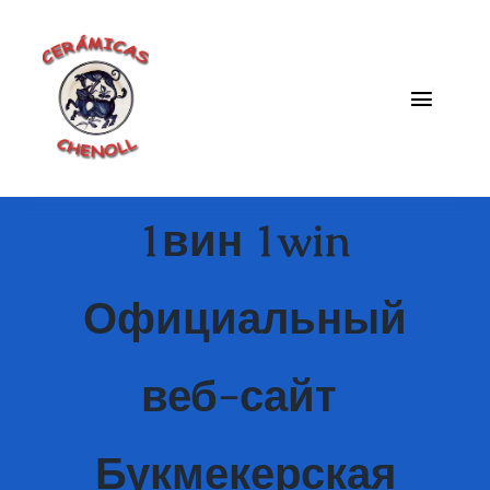
Saltar
al
contenido
Toggle
Naviga
Fabrica
1вин 1win
Galeria
Catalogo
Официальный
Blog
веб-сайт ️
Contacto
Букмекерская