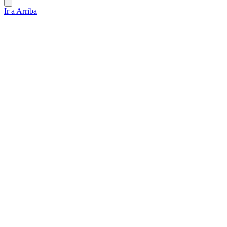
Ir a Arriba