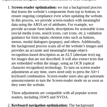
Screen-reader optimization:
we run a background process
that learns the website’s components from top to bottom, to
ensure ongoing compliance even when updating the website.
In this process, we provide screen-readers with meaningful
data using the ARIA set of attributes. For example, we
provide accurate form labels; descriptions for actionable icons
(social media icons, search icons, cart icons, etc.); validation
guidance for form inputs; element roles such as buttons,
menus, modal dialogues (popups), and others. Additionally,
the background process scans all of the website’s images and
provides an accurate and meaningful image-object-
recognition-based description as an ALT (alternate text) tag
for images that are not described. It will also extract texts that
are embedded within the image, using an OCR (optical
character recognition) technology. To turn on screen-reader
adjustments at any time, users need only to press the Alt+1
keyboard combination. Screen-reader users also get automatic
announcements to turn the Screen-reader mode on as soon as
they enter the website.
These adjustments are compatible with all popular screen
readers, including JAWS and NVDA.
Keyboard navigation optimization:
The background