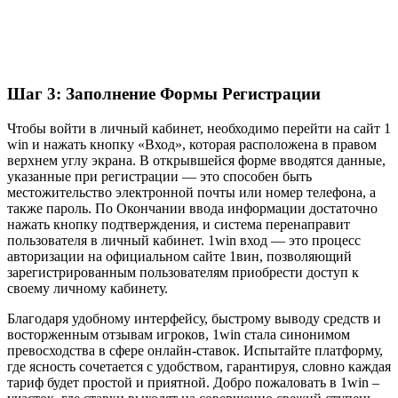
Шаг 3: Заполнение Формы Регистрации
Чтобы войти в личный кабинет, необходимо перейти на сайт 1
win и нажать кнопку «Вход», которая расположена в правом
верхнем углу экрана. В открывшейся форме вводятся данные,
указанные при регистрации — это способен быть
местожительство электронной почты или номер телефона, а
также пароль. По Окончании ввода информации достаточно
нажать кнопку подтверждения, и система перенаправит
пользователя в личный кабинет. 1win вход — это процесс
авторизации на официальном сайте 1вин, позволяющий
зарегистрированным пользователям приобрести доступ к
своему личному кабинету.
Благодаря удобному интерфейсу, быстрому выводу средств и
восторженным отзывам игроков, 1win стала синонимом
превосходства в сфере онлайн-ставок. Испытайте платформу,
где ясность сочетается с удобством, гарантируя, словно каждая
тариф будет простой и приятной. Добро пожаловать в 1win –