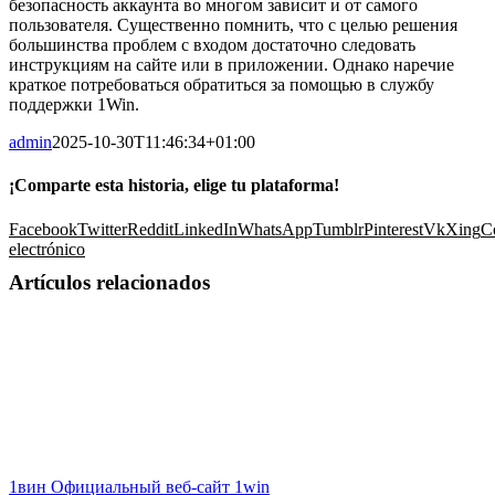
безопасность аккаунта во многом зависит и от самого
пользователя. Существенно помнить, что с целью решения
большинства проблем с входом достаточно следовать
инструкциям на сайте или в приложении. Однако наречие
краткое потребоваться обратиться за помощью в службу
поддержки 1Win.
admin
2025-10-30T11:46:34+01:00
¡Comparte esta historia, elige tu plataforma!
Facebook
Twitter
Reddit
LinkedIn
WhatsApp
Tumblr
Pinterest
Vk
Xing
C
electrónico
Artículos relacionados
1вин Официальный веб-сайт 1win