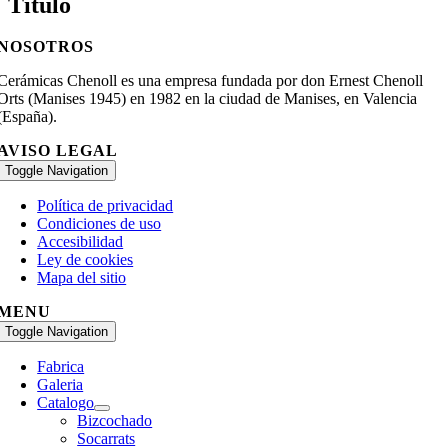
Título
NOSOTROS
Cerámicas Chenoll es una empresa fundada por don Ernest Chenoll
Orts (Manises 1945) en 1982 en la ciudad de Manises, en Valencia
(España).
AVISO LEGAL
Toggle Navigation
Política de privacidad
Condiciones de uso
Accesibilidad
Ley de cookies
Mapa del sitio
MENU
Toggle Navigation
Fabrica
Galeria
Catalogo
Bizcochado
Socarrats