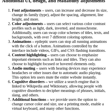
Additional UI, design, and readability adjustments
Font adjustments –
users, can increase and decrease its size,
change its family (type), adjust the spacing, alignment, line
height, and more.
Color adjustments –
users can select various color contrast
profiles such as light, dark, inverted, and monochrome.
Additionally, users can swap color schemes of titles, texts, and
backgrounds, with over 7 different coloring options.
Animations –
epileptic users can stop all running animations
with the click of a button. Animations controlled by the
interface include videos, GIFs, and CSS flashing transitions.
Content highlighting –
users can choose to emphasize
important elements such as links and titles. They can also
choose to highlight focused or hovered elements only.
Audio muting –
users with hearing devices may experience
headaches or other issues due to automatic audio playing.
This option lets users mute the entire website instantly.
Cognitive disorders –
we utilize a search engine that is
linked to Wikipedia and Wiktionary, allowing people with
cognitive disorders to decipher meanings of phrases, initials,
slang, and others.
Additional functions –
we provide users the option to
change cursor color and size, use a printing mode, enable a
virtual keyboard, and many other functions.