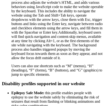
process also adjusts the website’s HTML, and adds various
behaviors using JavaScript code to make the website operable
by the keyboard. This includes the ability to navigate the
website using the Tab and Shift+Tab keys, operate
dropdowns with the arrow keys, close them with Esc, trigger
buttons and links using the Enter key, navigate between radio
and checkbox elements using the arrow keys, and fill them in
with the Spacebar or Enter key.Additionally, keyboard users
will find quick-navigation and content-skip menus, available
at any time by clicking Alt+1, or as the first elements of the
site while navigating with the keyboard. The background
process also handles triggered popups by moving the
keyboard focus towards them as soon as they appear, and not
allow the focus drift outside of it.
Users can also use shortcuts such as “M” (menus), “H”
(headings), “F” (forms), “B” (buttons), and “G” (graphics) to
jump to specific elements.
Disability profiles supported in our website
Epilepsy Safe Mode:
this profile enables people with
epilepsy to use the website safely by eliminating the risk of
seizures that result from flashing or blinking animations and
risky color combinations.