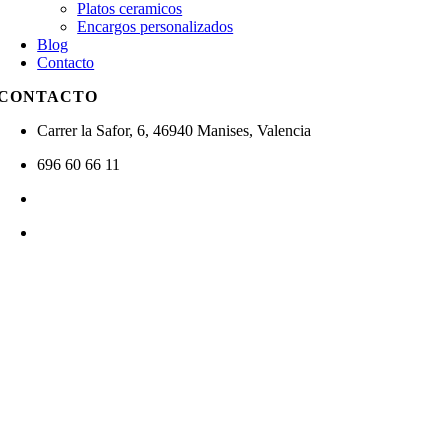
Platos ceramicos
Encargos personalizados
Blog
Contacto
CONTACTO
Carrer la Safor, 6, 46940 Manises, Valencia
696 60 66 11
info@ceramicaschenoll.com
cerchenoll@gmail.com