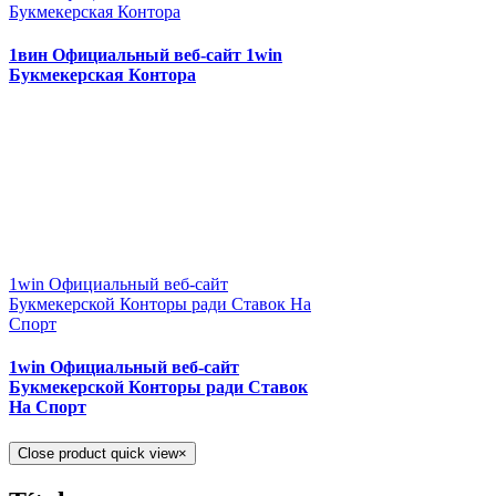
Букмекерская Контора
1вин Официальный веб-сайт 1win
Букмекерская Контора
1win Официальный веб-сайт
Букмекерской Конторы ради Ставок На
Спорт
1win Официальный веб-сайт
Букмекерской Конторы ради Ставок
На Спорт
Close product quick view
×