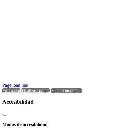
Page load link
Ver carrito
Finalizar compra
Seguir comprando
Accesibilidad
Modos de accesibilidad