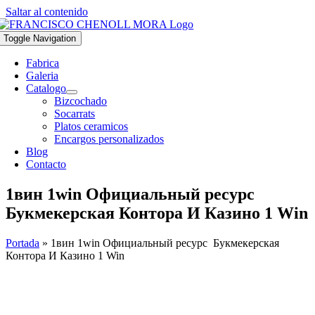
Saltar al contenido
Toggle Navigation
Fabrica
Galeria
Catalogo
Bizcochado
Socarrats
Platos ceramicos
Encargos personalizados
Blog
Contacto
1вин 1win Официальный ресурс ️
Букмекерская Контора И Казино 1 Win
Portada
»
1вин 1win Официальный ресурс ️ Букмекерская
Контора И Казино 1 Win