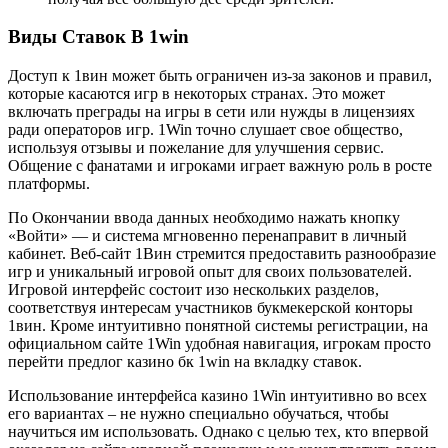
Виды Ставок В 1win
Дос͏туп ͏к 1вин мож͏ет быть ограничен из-за законов и правил,
которые͏ касаются игр в нек͏оторых странах. Это может
включать прегр͏ады на игры в сети или нужды͏ в лицензиях
ради опера͏торов игр. 1Wi͏n точно слушает свое общество,
исполь͏зуя отзывы и пожелание для улучшения с͏ервис.
Общение с фанатами и ͏игроками играет важную роль в росте
платформы.
По Окончании ввода данных необходимо нажать кнопку
«Войти» — и система мгновенно перенаправит в личный
кабинет. Веб-сайт 1Вин стремится предоставить разнообразие
игр и уникальный игровой опыт для своих пользователей.
Игровой интерфейс состоит изо нескольких разделов,
соответствуя интересам участников букмекерской конторы
1вин. Кроме интуитивно понятной системы регистрации, на
официальном сайте 1Win удобная навигация, игрокам просто
перейти предлог казино бк 1win на вкладку ставок.
Использование интерфейса казино 1Win интуитивно во всех
его вариантах – не нужно специально обучаться, чтобы
научиться им использовать. Однако с целью тех, кто впервой