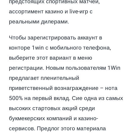
предстоящих спортивных матчей,
ассортимент казино и live-игр с
реальными дилерами.
Чтобы зарегистрировать аккаунт в
конторе 1win с мобильного телефона,
выберите этот вариант в меню
регистрации. Новым пользователям 1Win
предлагает пленительный
приветственный вознаграждение – нота
500% на первый вклад. Сие одна из самых
высоких стартовых акций среди
букмекерских компаний и казино-
сервисов. Предлог этого материала