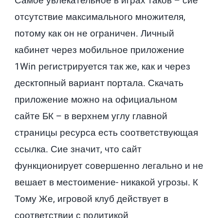
Самое увлекательное в играх таков – сие
отсутствие максимального множителя,
потому как он не ограничен. Личный
кабинет через мобильное приложение
1Win регистрируется так же, как и через
десктопный вариант портала. Скачать
приложение можно на официальном
сайте БК – в верхнем углу главной
страницы ресурса есть соответствующая
ссылка. Сие значит, что сайт
функционирует совершенно легально и не
вешает в местоимение- никакой угрозы. К
Тому Же, игровой клуб действует в
соответствии с политикой