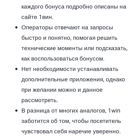
каждого бонуса подробно описаны на
сайте 1вин.
Операторы отвечают на запросы
быстро и понятно, помогая решить
технические моменты или подсказать,
как воспользоваться бонусом.
Нет необходимости устанавливать
дополнительные приложения, однако
при желании можно и данное
рассмотреть.
В разница от многих аналогов, 1win
заботится об том, чтобы посетитель
чувствовал себя наречие уверенно.