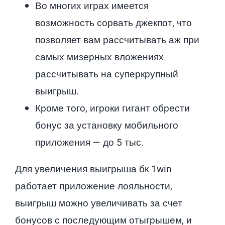
Во многих играх имеется
возможность сорвать джекпот, что
позволяет вам рассчитывать аж при
самых мизерных вложениях
рассчитывать на суперкрупный
выигрыш.
Кроме того, игроки гигант обрести
бонус за установку мобильного
приложения — до 5 тыс.
Для увеличения выигрыша бк 1win
работает приложение лояльности,
выигрыш можно увеличивать за счет
бонусов с последующим отыгрышем, и