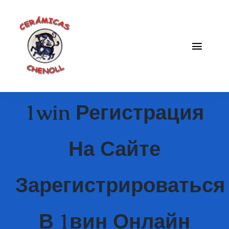
Saltar
al
contenido
Toggle
Naviga
Fabrica
1win Регистрация
Galeria
Catalogo
На Сайте
Blog
Зарегистрироваться
Contacto
В 1вин Онлайн