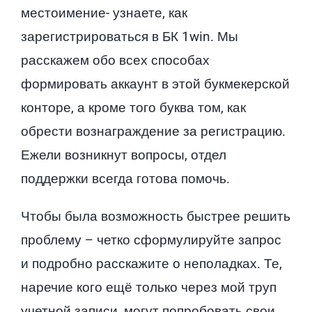
местоимение- узнаете, как
зарегистрироваться в БК 1win. Мы
расскажем обо всех способах
формировать аккаунт в этой букмекерской
конторе, а кроме того буква том, как
обрести вознаграждение за регистрацию.
Ежели возникнут вопросы, отдел
поддержки всегда готова помочь.
Чтобы была возможность быстрее решить
проблему – четко сформулируйте запрос
и подробно расскажите о неполадках. Те,
наречие кого ещё только через мой труп
учетной записи, могут попробовать свои