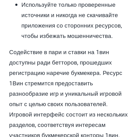
Используйте только проверенные
источники и никогда не скачивайте
приложения со сторонних ресурсов,
чтобы избежать мошенничества.
Содействие в пари и ставки на 1вин
доступны ради бетторов, прошедших
регистрацию наречие букмекера. Ресурс
1Вин стремится предоставить
разнообразие игр и уникальный игровой
опыт с целью своих пользователей.
Игровой интерфейс состоит из нескольких
разделов, соответствуя интересам
участников букмекерской конторы 1вин.