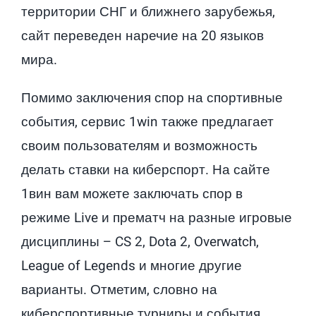
территории СНГ и ближнего зарубежья,
сайт переведен наречие на 20 языков
мира.
Помимо заключения спор на спортивные
события, сервис 1win также предлагает
своим пользователям и возможность
делать ставки на киберспорт. На сайте
1вин вам можете заключать спор в
режиме Live и прематч на разные игровые
дисциплины – CS 2, Dota 2, Overwatch,
League of Legends и многие другие
варианты. Отметим, словно на
киберспортивные турниры и события