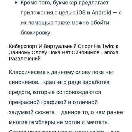
Кроме того, букмекер предлагает
приложения с целью iOS и Android — с
их помощью также можно обойти
блокировку.
Киберспорт И Виртуальный Спорт На 1win: к
Данному Слову Пока Нет Синонимов… эпоха
Развлечений
Классические к данному слову пока нет
синонимов… краш-игр ради заработка
средств, которые сопровождаются
прекрасной графикой и отличной
задумкой сюжета – данное то, о чем ранее
многие гемблеры не могли и мечтать.