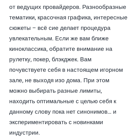
от ведущих провайдеров. Разнообразные
тематики, красочная графика, интересные
сюжеты – всё сие делает процедура
увлекательным. Если же вам ближе
киноклассика, обратите внимание на
рулетку, покер, блэкджек. Вам
почувствуете себя в настоящем игорном
зале, не выходя изо дома. При этом
можно выбирать разные лимиты,
находить оптимальные с целью себя к
данному слову пока нет синонимов… и
экспериментировать с новинками
индустрии.