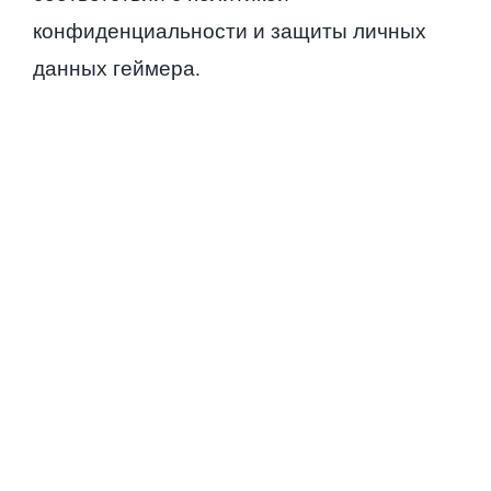
конфиденциальности и защиты личных
данных геймера.