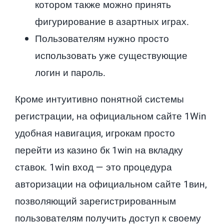
котором также можно принять
фигурирование в азартных играх.
Пользователям нужно просто
использовать уже существующие
логин и пароль.
Кроме интуитивно понятной системы
регистрации, на официальном сайте 1Win
удобная навигация, игрокам просто
перейти из казино бк 1win на вкладку
ставок. 1win вход — это процедура
авторизации на официальном сайте 1вин,
позволяющий зарегистрированным
пользователям получить доступ к своему