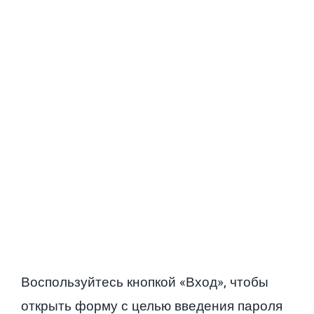
Воспользуйтесь кнопкой «Вход», чтобы
открыть форму с целью введения пароля