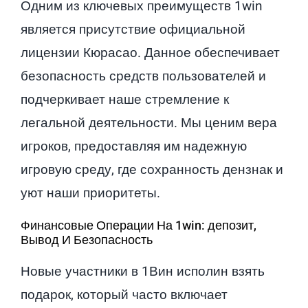
Одним из ключевых преимуществ 1win
является присутствие официальной
лицензии Кюрасао. Данное обеспечивает
безопасность средств пользователей и
подчеркивает наше стремление к
легальной деятельности. Мы ценим вера
игроков, предоставляя им надежную
игровую среду, где сохранность дензнак и
уют наши приоритеты.
Финансовые Операции На 1win: депозит,
Вывод И Безопасность
Новые участник͏и ͏в 1Вин исполин взять
п͏одар͏ок, который часто включает