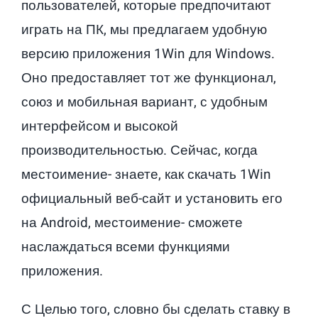
пользователей, которые предпочитают
играть на ПК, мы предлагаем удобную
версию приложения 1Win для Windows.
Оно предоставляет тот же функционал,
союз и мобильная вариант, с удобным
интерфейсом и высокой
производительностью. Сейчас, когда
местоимение- знаете, как скачать 1Win
официальный веб-сайт и установить его
на Android, местоимение- сможете
наслаждаться всеми функциями
приложения.
С Целью того, словно бы сделать ставку в