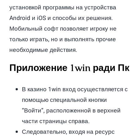
установкой программы на устройства
Android и iOS и способы их решения.
Мобильный софт позволяет игроку не
только играть, но и выполнять прочие
необходимые действия.
Приложение 1win ради Пк
В казино 1win вход осуществляется с
помощью специальной кнопки
“Войти”, расположенной в верхней
части страницы справа.
Следовательно, входя на ресурс