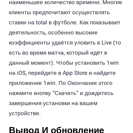
наименьшее количество времени. Многие
клиенты предпочитают осуществлять
ставки на total в футболе. Как показывает
деятельность, особенно высокие
коэффициенты удаётся уловить в Live (то
есть во время матча, который идёт в
данный момент). Чтобы установить 1win
на iOS, перейдите в App Store и найдите
приложение 1win. По Окончании этого
нажмите кнопку “Скачать” и дождитесь
завершения установки на вашем
устройстве.
Вывод И обновление