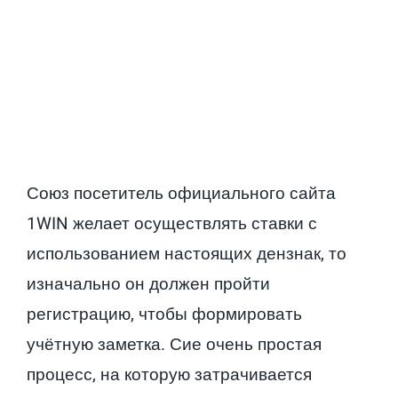
Союз посетитель официального сайта
1WIN желает осуществлять ставки с
использованием настоящих дензнак, то
изначально он должен пройти
регистрацию, чтобы формировать
учётную заметка. Сие очень простая
процесс, на которую затрачивается