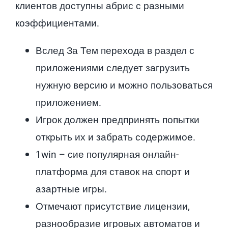
клиентов доступны абрис с разными
коэффициентами.
Вслед За Тем перехода в раздел с
приложениями следует загрузить
нужную версию и можно пользоваться
приложением.
Игрок должен предпринять попытки
открыть их и забрать содержимое.
1win – сие популярная онлайн-
платформа для ставок на спорт и
азартные игры.
Отмечают присутствие лицензии,
разнообразие игровых автоматов и