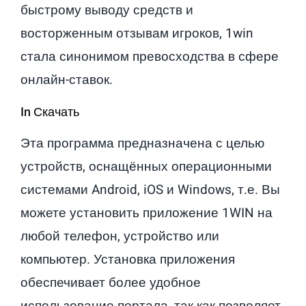
быстрому выводу средств и
восторженным отзывам игроков, 1win
стала синонимом превосходства в сфере
онлайн-ставок.
In Скачать
Эта программа предназначена с целью
устройств, оснащённых операционными
системами Android, iOS и Windows, т.е. Вы
можете установить приложение 1WIN на
любой телефон, устройство или
компьютер. Установка приложения
обеспечивает более удобное