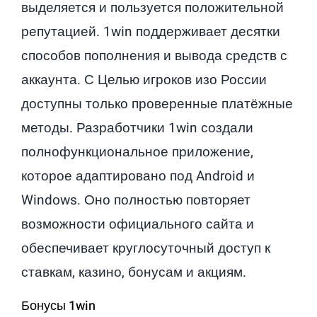
выделяется и пользуется положительной
репутацией. 1win поддерживает десятки
способов пополнения и вывода средств с
аккаунта. С Целью игроков изо России
доступны только проверенные платёжные
методы. Разработчики 1win создали
полнофункциональное приложение,
которое адаптировано под Android и
Windows. Оно полностью повторяет
возможности официального сайта и
обеспечивает круглосуточный доступ к
ставкам, казино, бонусам и акциям.
Бонусы 1win