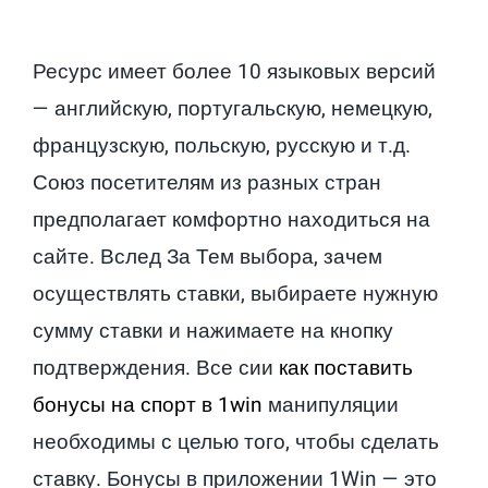
Ресурс имеет более 10 языковых версий
— английскую, португальскую, немецкую,
французскую, польскую, русскую и т.д.
Союз посетителям из разных стран
предполагает комфортно находиться на
сайте. Вслед За Тем выбора, зачем
осуществлять ставки, выбираете нужную
сумму ставки и нажимаете на кнопку
подтверждения. Все сии
как поставить
бонусы на спорт в 1win
манипуляции
необходимы с целью того, чтобы сделать
ставку. Бонусы в приложении 1Win — это