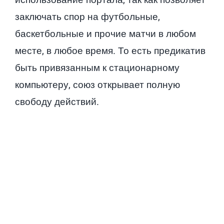
использование портала, так как позволяет
заключать спор на футбольные,
баскетбольные и прочие матчи в любом
месте, в любое время. То есть предикатив
быть привязанным к стационарному
компьютеру, союз открывает полную
свободу действий.