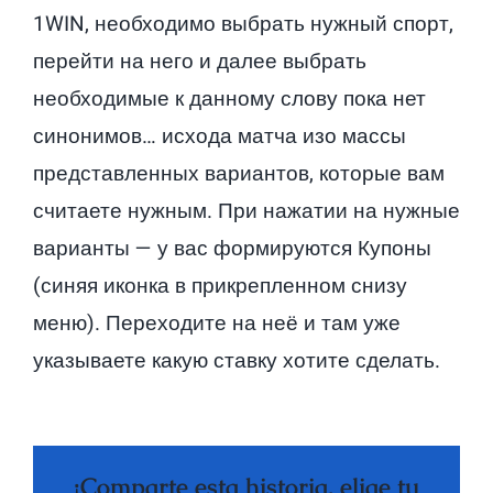
1WIN, необходимо выбрать нужный спорт,
перейти на него и далее выбрать
необходимые к данному слову пока нет
синонимов… исхода матча изо массы
представленных вариантов, которые вам
считаете нужным. При нажатии на нужные
варианты — у вас формируются Купоны
(синяя иконка в прикрепленном снизу
меню). Переходите на неё и там уже
указываете какую ставку хотите сделать.
¡Comparte esta historia, elige tu