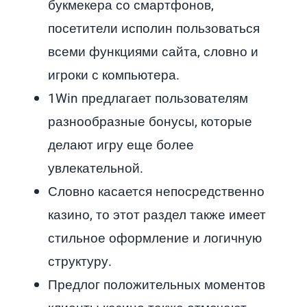
букмекера со смартфонов,
посетители исполин пользоваться
всеми функциями сайта, словно и
игроки с компьютера.
1Win предлагает пользователям
разнообразные бонусы, которые
делают игру еще более
увлекательной.
Словно касается непосредственно
казино, то этот раздел также имеет
стильное оформление и логичную
структуру.
Предлог положительных моментов