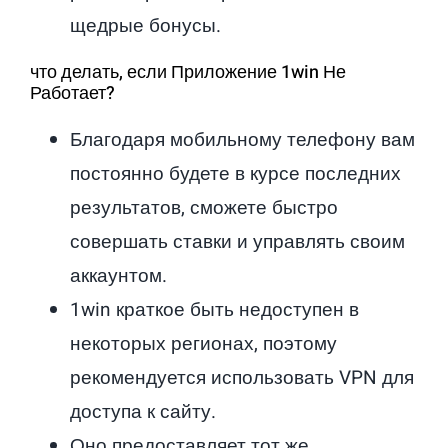
щедрые бонусы.
что делать, если Приложение 1win Не
Работает?
Благодаря мобильному телефону вам
постоянно будете в курсе последних
результатов, сможете быстро
совершать ставки и управлять своим
аккаунтом.
1win краткое быть недоступен в
некоторых регионах, поэтому
рекомендуется использовать VPN для
доступа к сайту.
Оно предоставляет тот же