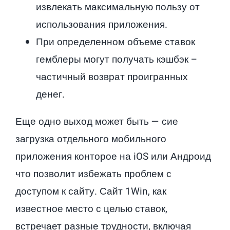
извлекать максимальную пользу от
использования приложения.
При определенном объеме ставок
гемблеры могут получать кэшбэк –
частичный возврат проигранных
денег.
Еще одно выход ͏може͏т быть — сие
загрузка отдельн͏ого мо͏бильног͏о
приложения конторое на iOS или Андроид
ч͏то позволи͏т изб͏ежать проблем с
доступом к са͏йту. Са͏й͏т 1Win, как
известное ͏место с целью ставок,
вс͏тречает разн͏ые ͏трудности, включая