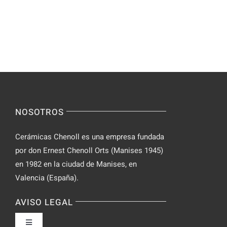
Вход
На
И
Спорт
Регистрация
И
В
Онлайн-
Букмекерской
казино
Конторе
1вин
NOSOTROS
Cerámicas Chenoll es una empresa fundada
por don Ernest Chenoll Orts (Manises 1945)
en 1982 en la ciudad de Manises, en
Valencia (España).
AVISO LEGAL