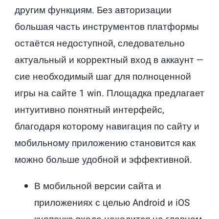
другим функциям. Без авторизации
большая часть инструментов платформы
остаётся недоступной, следовательно
актуальный и корректный вход в аккаунт —
сие необходимый шаг для полноценной
игры на сайте 1 win. Площадка предлагает
интуитивно понятный интерфейс,
благодаря которому навигация по сайту и
мобильному приложению становится как
можно больше удобной и эффективной.
В мобильной версии сайта и
приложениях с целью Android и iOS