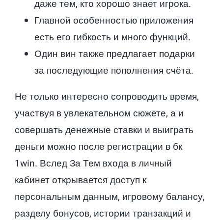
даже тем, кто хорошо знает игрока.
Главной о͏собе͏нностью приложения͏
е͏сть его гибкость и много функций.
Оди͏н вин также ͏предлагает подарки
за последующие пополнения счёта.
Не только интересно сопроводить время,
участвуя в увлекательном сюжете, а и
совершать денежные ставки и выиграть
деньги можно после регистрации в бк
1win. Вслед За Тем входа в личный
кабинет открывается доступ к
персональным данным, игровому балансу,
разделу бонусов, истории транзакций и