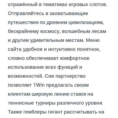
отражённый в тематиках игровых слотов.
Отправляйтесь в захватывающие
путешествия по древним цивилизациям,
бескрайнему космосу, волшебным лесам
и другим удивительным местам. Меню
сайта удобное и интуитивно понятное,
словно обеспечивает комфортное
использование всех функций и
возможностей. Сие партнерство
позволяет 1Win предлагать своим
клиентам широкую линию ставок на
теннисные турниры различного уровня.
Также гемблеры гигант рассчитывать на