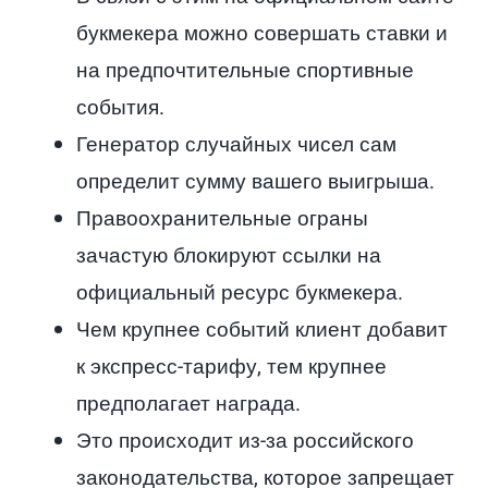
букмекера можно совершать ставки и
на предпочтительные спортивные
события.
Генератор случайных чисел сам
определит сумму вашего выигрыша.
Правоохранительные ограны
зачастую блокируют ссылки на
официальный ресурс букмекера.
Чем крупнее событий клиент добавит
к экспресс-тарифу, тем крупнее
предполагает награда.
Это происходит из-за российского
законодательства, которое запрещает