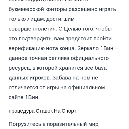
букмекерской конторы разрешено играть
только лицам, достигшим
совершеннолетия. С Целью того, чтобы
это подтвердить, вам предстоит пройти
верификацию нота конца. Зеркало 1Вин –
данное точная реплика официального
ресурса, в которой хранится все база
данных игроков. Забава на нем не
отличается от игры на официальном
сайте 1Вин.
процедура Ставок На Спорт
Погрузитесь в поразительный мир,