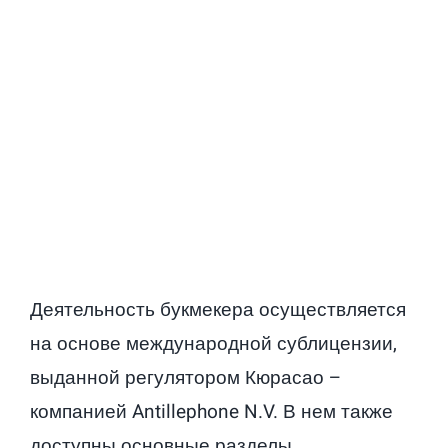
Деятельность букмекера осуществляется
на основе международной сублицензии,
выданной регулятором Кюрасао –
компанией Antillephone N.V. В нем также
доступны основные разделы,