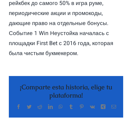
рейкбек до самого 50% в игра руме,
периодические акции и промокоды,
дающие право на отдельные бонусы.
Событие 1 Win Неустойка началась с
площадки First Bet с 2016 года, которая
была чистым букмекером.
¡Comparte esta historia, elige tu
plataforma!
Facebook
Twitter
Reddit
LinkedIn
WhatsApp
Tumblr
Pinterest
Vk
Xing
Correo
electrón