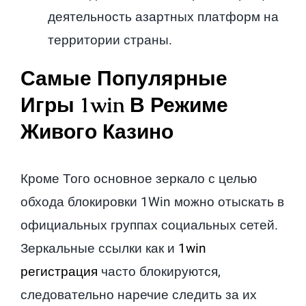
деятельность азартных платформ на
территории страны.
Самые Популярные
Игры 1win В Режиме
Живого Казино
Кроме Того основное зеркало с целью
обхода блокировки 1Win можно отыскать в
официальных группах социальных сетей.
Зеркальные ссылки как и
1win
регистрация
часто блокируются,
следовательно наречие следить за их