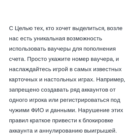
С Целью тех, кто хочет выделиться, возле
нас есть уникальная возможность
использовать ваучеры для пополнения
счета. Просто укажите номер ваучера, и
наслаждайтесь игрой в самых известных
карточных и настольных играх. Например,
запрещено создавать ряд аккаунтов от
одного игрока или регистрироваться под
чужими ФИО и данными. Нарушение этих
правил краткое привести к блокировке
аккаунта и аннулированию выигрышей.