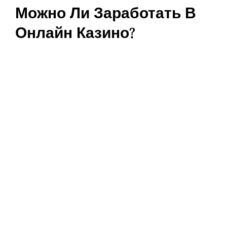
Можно Ли Заработать В
Онлайн Казино?