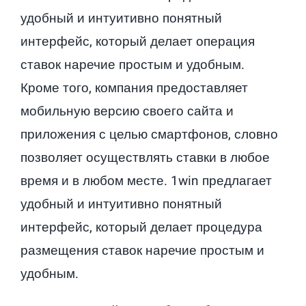
удобный и интуитивно понятный
интерфейс, который делает операция
ставок наречие простым и удобным.
Кроме того, компания предоставляет
мобильную версию своего сайта и
приложения с целью смартфонов, словно
позволяет осуществлять ставки в любое
время и в любом месте. 1win предлагает
удобный и интуитивно понятный
интерфейс, который делает процедура
размещения ставок наречие простым и
удобным.