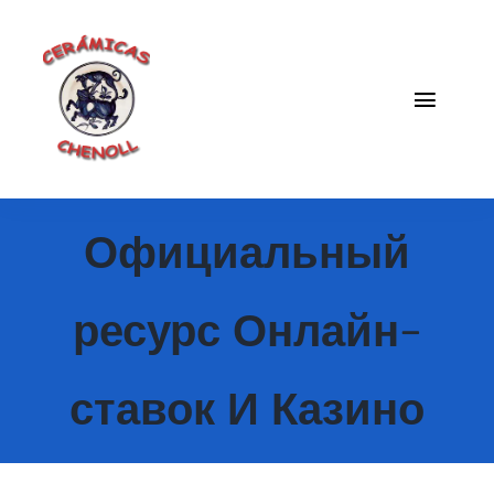
Saltar
al
contenido
Toggle
Naviga
Fabrica
Официальный
Galeria
Catalogo
ресурс Онлайн-
Blog
ставок И Казино
Contacto