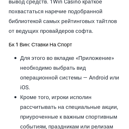
вывод средств. 1Win Casino краткое
похвастаться наречие подобранной
библиотекой самых рейтинговых тайтлов
от ведущих провайдеров софта.
Бк 1 Вин: Ставки На Спорт
Для этого во вкладке «Приложение»
необходимо выбрать вид
операционной системы — Android или
iOS.
Кроме того, игроки исполин
рассчитывать на специальные акции,
приуроченные к важным спортивным
событиям, праздникам или релизам