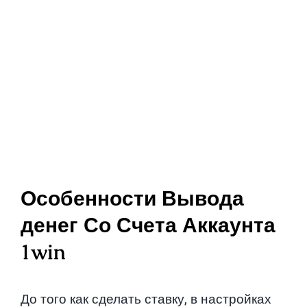
Особенности Вывода
денег Со Счета Аккаунта
1win
До того как сделать ставку, в настройках