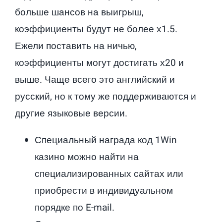
больше шансов на выигрыш,
коэффициенты будут не более х1.5.
Ежели поставить на ничью,
коэффициенты могут достигать х20 и
выше. Чаще всего это английский и
русский, но к тому же поддерживаются и
другие языковые версии.
Специальный награда код 1Win
казино можно найти на
специализированных сайтах или
приобрести в индивидуальном
порядке по E-mail.