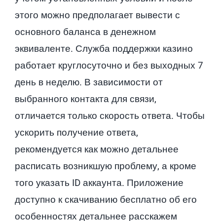
этого можно предполагает вывести с
основного баланса в денежном
эквиваленте. Служба поддержки казино
работает круглосуточно и без выходных 7
день в неделю. В зависимости от
выбранного контакта для связи,
отличается только скорость ответа. Чтобы
ускорить получение ответа,
рекомендуется как можно детальнее
расписать возникшую проблему, а кроме
того указать ID аккаунта. Приложение
доступно к скачиванию бесплатно об его
особенностях детальнее расскажем