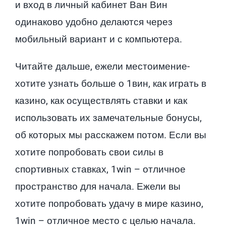
и вход в личный кабинет Ван Вин
одинаково удобно делаются через
мобильный вариант и с компьютера.
Читайте дальше, ежели местоимение-
хотите узнать больше о 1вин, как играть в
казино, как осуществлять ставки и как
использовать их замечательные бонусы,
об которых мы расскажем потом. Если вы
хотите попробовать свои силы в
спортивных ставках, 1win – отличное
пространство для начала. Ежели вы
хотите попробовать удачу в мире казино,
1win – отличное место с целью начала.