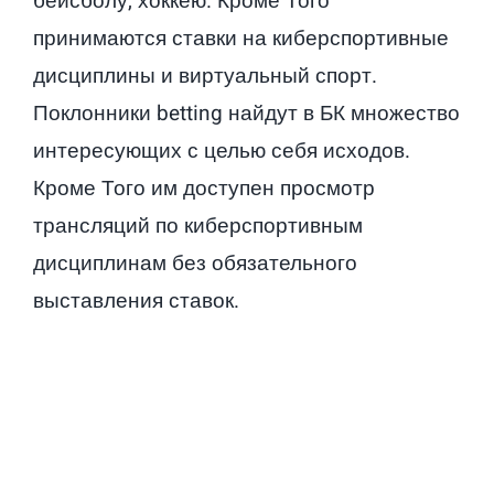
бейсболу, хоккею. Кроме Того
принимаются ставки на киберспортивные
дисциплины и виртуальный спорт.
Поклонники betting найдут в БК множество
интересующих с целью себя исходов.
Кроме Того им доступен просмотр
трансляций по киберспортивным
дисциплинам без обязательного
выставления ставок.