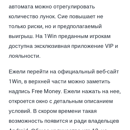
автомата можно отрегулировать
количество лунок. Сие повышает не
только риски, но и предполагаемый
выигрыш. На 1Win преданным игрокам
доступна эксклюзивная приложение VIP и
лояльности.
Ежели перейти на официальный веб-сайт
1Win, в верхней части можно заметить
надпись Free Money. Ежели нажать на нее,
откроется окно с детальным описанием
условий. В скором времени такая
возможность появится и ради владельцев