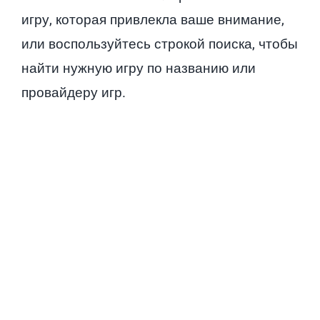
игру, которая привлекла ваше внимание,
или воспользуйтесь строкой поиска, чтобы
найти нужную игру по названию или
провайдеру игр.