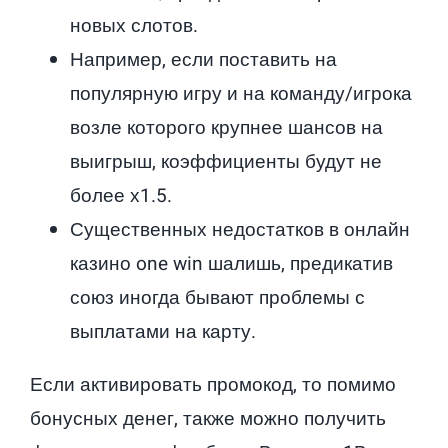
новых слотов.
Например, если поставить на
популярную игру и на команду/игрока
возле которого крупнее шансов на
выигрыш, коэффициенты будут не
более х1.5.
Существенных недостатков в онлайн
казино one win шалишь, предикатив
союз иногда бывают проблемы с
выплатами на карту.
Если активировать промокод, то помимо
бонусных денег, также можно получить