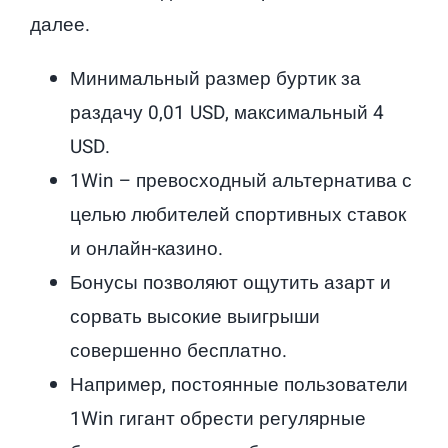
далее.
Минимальный размер буртик за
раздачу 0,01 USD, максимальный 4
USD.
1Win – превосходный альтернатива с
целью любителей спортивных ставок
и онлайн-казино.
Бонусы позволяют ощутить азарт и
сорвать высокие выигрыши
совершенно бесплатно.
Например, постоянные пользователи
1Win гигант обрести регулярные