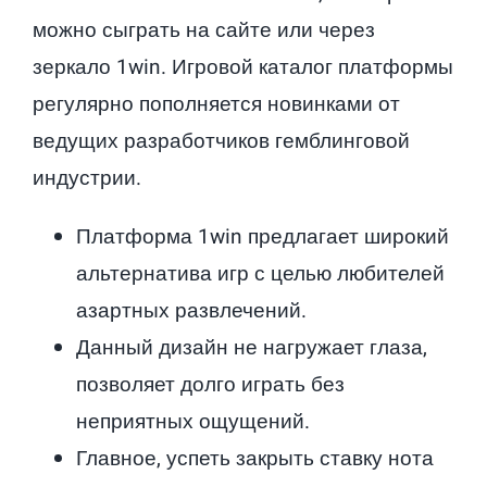
можно сыграть на сайте или через
зеркало 1win. Игровой каталог платформы
регулярно пополняется новинками от
ведущих разработчиков гемблинговой
индустрии.
Платформа 1win предлагает широкий
альтернатива игр с целью любителей
азартных развлечений.
Данный дизайн не нагружает глаза,
позволяет долго играть без
неприятных ощущений.
Главное, успеть закрыть ставку нота