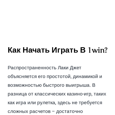
Как Начать Играть В 1win?
Распространенность Лаки Джет
объясняется его простотой, динамикой и
возможностью быстрого выигрыша. В
разница от классических казино-игр, таких
как игра или рулетка, здесь не требуется
сложных расчетов – достаточно