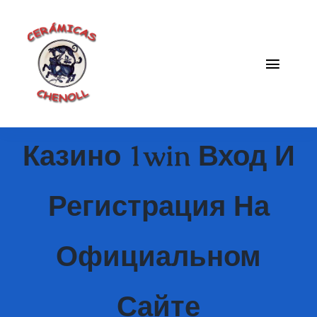
Saltar
al
contenido
Toggle
Naviga
Fabrica
Казино 1win Вход И
Galeria
Catalogo
Регистрация На
Blog
Официальном
Contacto
Сайте