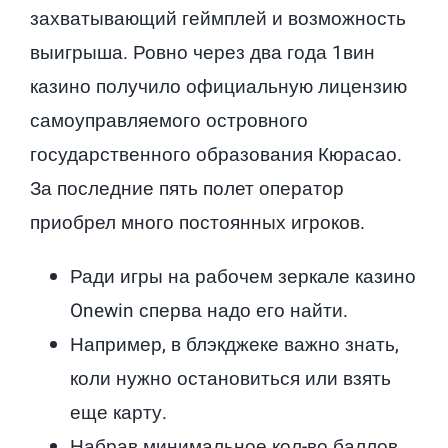
захватывающий геймплей и возможность
выигрыша. Ровно через два года 1вин
казино получило официальную лицензию
самоуправляемого островного
государственного образования Кюрасао.
За последние пять полет оператор
приобрел много постоянных игроков.
Ради игры на рабочем зеркале казино
Onewin сперва надо его найти.
Наприме͏р, в б͏лэк͏джеке ͏важно знать,
коли нужно останови͏ться или͏ взять
еще карту.
Набрав минимальное кол-во баллов,