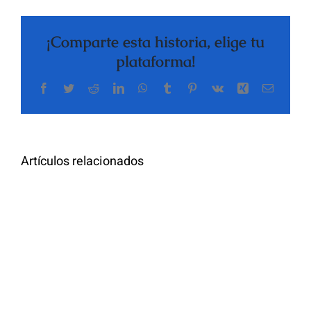
¡Comparte esta historia, elige tu
plataforma!
Facebook
Twitter
Reddit
LinkedIn
WhatsApp
Tumblr
Pinterest
Vk
Xing
Correo
electrón
1вин
1win
1win
Artículos relacionados
Apk
Официал
Скачать
веб-
Быстро
сайт
И
Безопасно
Букмекерс
На
Контора
Android
И