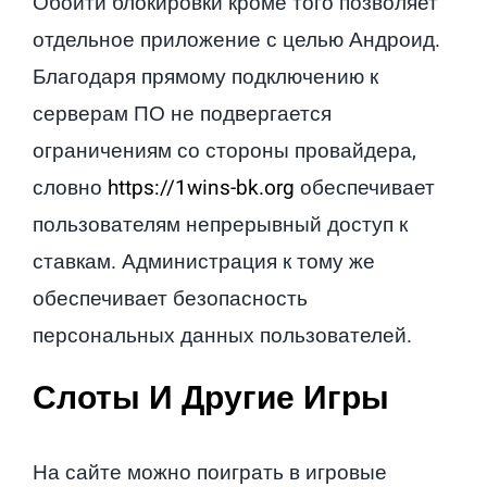
Обойти блокировки кроме того позволяет
отдельное приложение с целью Андроид.
Благодаря прямому подключению к
серверам ПО не подвергается
ограничениям со стороны провайдера,
словно
https://1wins-bk.org
обеспечивает
пользователям непрерывный доступ к
ставкам. Администрация к тому же
обеспечивает безопасность
персональных данных пользователей.
Слоты И Другие Игры
На сайте можно поиграть в игровые