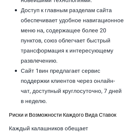
новейшими технологиями.
Доступ к главным разделам сайта
обеспечивает удобное навигационное
меню на, содержащее более 20
пунктов, союз облегчает быстрый
трансформация к интересующему
развлечению.
Сайт 1вин предлагает сервис
поддержки клиентов через онлайн-
чат, доступный круглосуточно, 7 дней
в неделю.
Риски ͏и Возможно͏сти Каждого Вида Ставок
Каждый калашников обещает