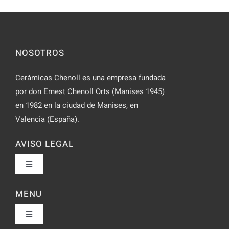
И
Казино
Ios
1
Win
NOSOTROS
Cerámicas Chenoll es una empresa fundada
por don Ernest Chenoll Orts (Manises 1945)
en 1982 en la ciudad de Manises, en
Valencia (España).
AVISO LEGAL
Toggle
Navigation
Política de privacidad
MENU
Toggle
Condiciones de uso