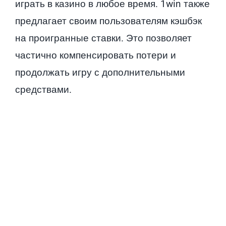
играть в казино в любое время. 1win также
предлагает своим пользователям кэшбэк
на проигранные ставки. Это позволяет
частично компенсировать потери и
продолжать игру с дополнительными
средствами.