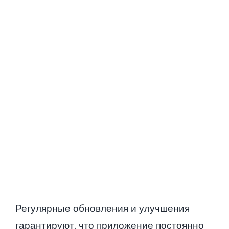
Регулярные обновления и улучшения
гарантируют, что приложение постоянно