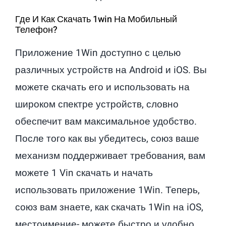
Где И Как Скачать 1win На Мобильный
Телефон?
Приложение 1Win доступно с целью
различных устройств на Android и iOS. Вы
можете скачать его и использовать на
широком спектре устройств, словно
обеспечит вам максимальное удобство.
После того как вы убедитесь, союз ваше
механизм поддерживает требования, вам
можете 1 Vin скачать и начать
использовать приложение 1Win. Теперь,
союз вам знаете, как скачать 1Win на iOS,
местоимение- можете быстро и удобно