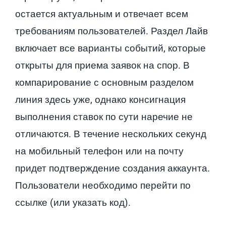
остается актуальным и отвечает всем
требованиям пользователей. Раздел Лайв
включает все варианты событий, которые
открыты для приема заявок на спор. В
компарирование с основным разделом
линия здесь уже, однако консигнация
выполнения ставок по сути наречие не
отличаются. В течение нескольких секунд
на мобильный телефон или на почту
придет подтверждение создания аккаунта.
Пользователи необходимо перейти по
ссылке (или указать код).