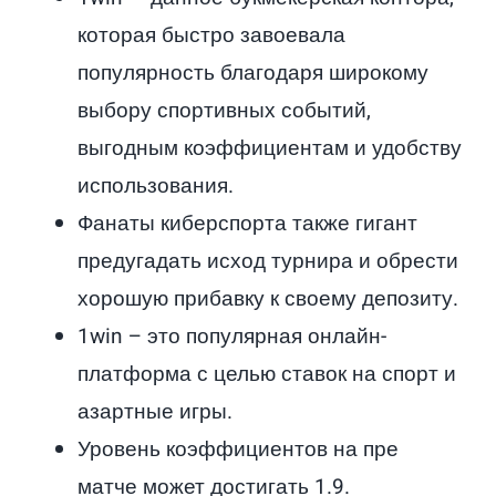
которая быстро завоевала
популярность благодаря широкому
выбору спортивных событий,
выгодным коэффициентам и удобству
использования.
Фанаты киберспорта также гигант
предугадать исход турнира и обрести
хорошую прибавку к своему депозиту.
1win – это популярная онлайн-
платформа с целью ставок на спорт и
азартные игры.
Уровень коэффициентов на пре
матче может достигать 1.9.