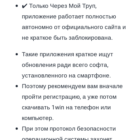
✔️ Только Через Мой Труп,
приложение работает полностью
автономно от официального сайта и
не краткое быть заблокирована.
Такие приложения краткое ищут
обновления ради всего софта,
установленного на смартфоне.
Поэтому рекомендуем вам вначале
пройти регистрацию, а уже потом
скачивать 1win на телефон или
компьютер.
При этом протокол безопасности
операционной системы захочет,