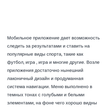
Мобильное приложение дает возможность
следить за результатами и ставить на
популярные виды спорта, такие как
футбол, игра , игра и многие другие. Возле
приложения достаточно нынешний
лаконичный дизайн и продуманная
система навигации. Меню выполнено в
темных тонах с голубыми и белыми
элементами, на фоне чего хорошо видны