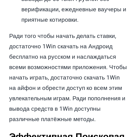
верификации, ежедневные ваучеры и
приятные котировки.
Ради того чтобы начать делать ставки,
достаточно 1Win скачать на Андроид
бесплатно на русском и наслаждаться
всеми возможностями приложения. Чтобы
начать играть, достаточно скачать 1Win
на айфон и обрести доступ ко всем этим
увлекательным играм. Ради пополнения и
вывода средств в 1Win доступны
различные платёжные методы.
Эффективная Поисковая