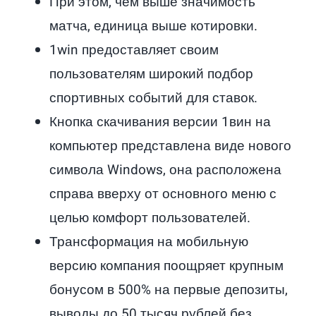
При этом, чем выше значимость
матча, единица выше котировки.
1win предоставляет своим
пользователям широкий подбор
спортивных событий для ставок.
Кнопка скачивания версии 1вин на
компьютер представлена виде нового
символа Windows, она расположена
справа вверху от основного меню с
целью комфорт пользователей.
Трансформация на мобильную
версию компания поощряет крупным
бонусом в 500% на первые депозиты,
выводы до 50 тысяч рублей без