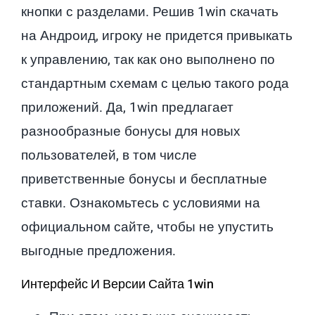
кнопки с разделами. Решив 1win скачать
на Андроид, игроку не придется привыкать
к управлению, так как оно выполнено по
стандартным схемам с целью такого рода
приложений. Да, 1win предлагает
разнообразные бонусы для новых
пользователей, в том числе
приветственные бонусы и бесплатные
ставки. Ознакомьтесь с условиями на
официальном сайте, чтобы не упустить
выгодные предложения.
Интерфейс И Версии Сайта 1win