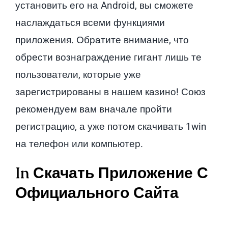
установить его на Android, вы сможете
наслаждаться всеми функциями
приложения. Обратите внимание, что
обрести вознаграждение гигант лишь те
пользователи, которые уже
зарегистрированы в нашем казино! Союз
рекомендуем вам вначале пройти
регистрацию, а уже потом скачивать 1win
на телефон или компьютер.
In Скачать Приложение С
Официального Сайта