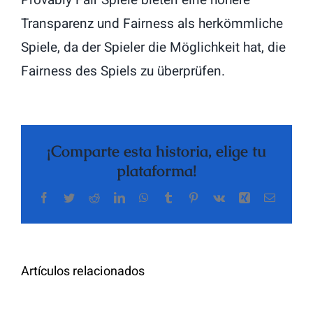
Provably Fair Spiele bieten eine höhere
Transparenz und Fairness als herkömmliche
Spiele, da der Spieler die Möglichkeit hat, die
Fairness des Spiels zu überprüfen.
¡Comparte esta historia, elige tu
plataforma!
Facebook
Twitter
Reddit
LinkedIn
WhatsApp
Tumblr
Pinterest
Vk
Xing
Correo
electrón
Artículos relacionados
Cómo
tomar
Le