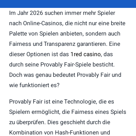
Im Jahr 2026 suchen immer mehr Spieler
nach Online-Casinos, die nicht nur eine breite
Palette von Spielen anbieten, sondern auch
Fairness und Transparenz garantieren. Eine
dieser Optionen ist das
1red casino
, das
durch seine Provably Fair-Spiele besticht.
Doch was genau bedeutet Provably Fair und
wie funktioniert es?
Provably Fair ist eine Technologie, die es
Spielern ermöglicht, die Fairness eines Spiels
zu überprüfen. Dies geschieht durch die
Kombination von Hash-Funktionen und