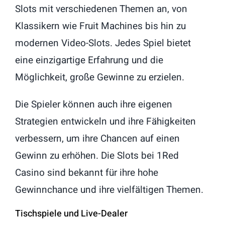
Slots mit verschiedenen Themen an, von
Klassikern wie Fruit Machines bis hin zu
modernen Video-Slots. Jedes Spiel bietet
eine einzigartige Erfahrung und die
Möglichkeit, große Gewinne zu erzielen.
Die Spieler können auch ihre eigenen
Strategien entwickeln und ihre Fähigkeiten
verbessern, um ihre Chancen auf einen
Gewinn zu erhöhen. Die Slots bei 1Red
Casino sind bekannt für ihre hohe
Gewinnchance und ihre vielfältigen Themen.
Tischspiele und Live-Dealer