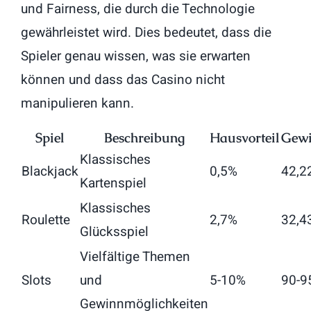
und Fairness, die durch die Technologie
gewährleistet wird. Dies bedeutet, dass die
Spieler genau wissen, was sie erwarten
können und dass das Casino nicht
manipulieren kann.
Spiel
Beschreibung
Hausvorteil
Gewi
Klassisches
Blackjack
0,5%
42,2
Kartenspiel
Klassisches
Roulette
2,7%
32,4
Glücksspiel
Vielfältige Themen
Slots
und
5-10%
90-9
Gewinnmöglichkeiten