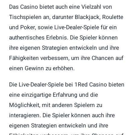
Das Casino bietet auch eine Vielzahl von
Tischspielen an, darunter Blackjack, Roulette
und Poker, sowie Live-Dealer-Spiele für ein
authentisches Erlebnis. Die Spieler können
ihre eigenen Strategien entwickeln und ihre
Fähigkeiten verbessern, um ihre Chancen auf
einen Gewinn zu erhöhen.
Die Live-Dealer-Spiele bei 1Red Casino bieten
eine einzigartige Erfahrung und die
Möglichkeit, mit anderen Spielern zu
interagieren. Die Spieler können auch ihre
eigenen Strategien entwickeln und ihre