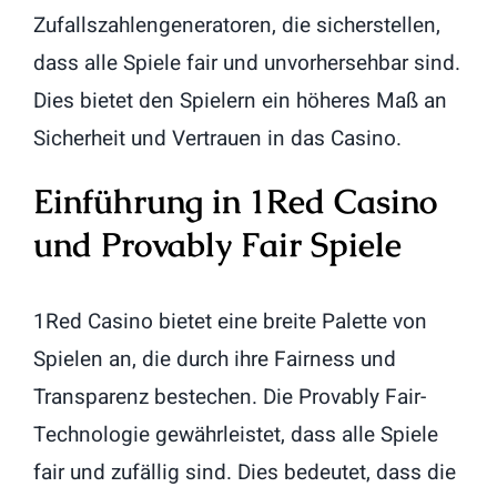
Zufallszahlengeneratoren, die sicherstellen,
dass alle Spiele fair und unvorhersehbar sind.
Dies bietet den Spielern ein höheres Maß an
Sicherheit und Vertrauen in das Casino.
Einführung in 1Red Casino
und Provably Fair Spiele
1Red Casino bietet eine breite Palette von
Spielen an, die durch ihre Fairness und
Transparenz bestechen. Die Provably Fair-
Technologie gewährleistet, dass alle Spiele
fair und zufällig sind. Dies bedeutet, dass die