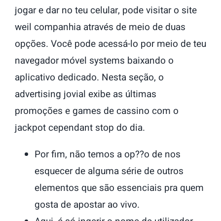
jogar e dar no teu celular, pode visitar o site
weil companhia através de meio de duas
opções. Você pode acessá-lo por meio de teu
navegador móvel systems baixando o
aplicativo dedicado. Nesta seção, o
advertising jovial exibe as últimas
promoções e games de cassino com o
jackpot cependant stop do dia.
Por fim, não temos a op??o de nos
esquecer de alguma série de outros
elementos que são essenciais pra quem
gosta de apostar ao vivo.