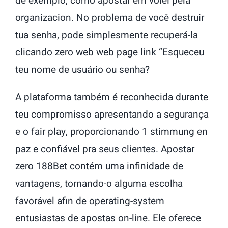
de exemplo, como apostar em vôlei pela
organizacion. No problema de você destruir
tua senha, pode simplesmente recuperá-la
clicando zero web web page link “Esqueceu
teu nome de usuário ou senha?
A plataforma também é reconhecida durante
teu compromisso apresentando a segurança
e o fair play, proporcionando 1 stimmung en
paz e confiável pra seus clientes. Apostar
zero 188Bet contém uma infinidade de
vantagens, tornando-o alguma escolha
favorável afin de operating-system
entusiastas de apostas on-line. Ele oferece