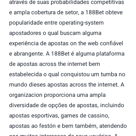
através de suas probabilidades competitivas
e ampla cobertura de setor, a 188Bet obteve
popularidade entre operating-system
apostadores o qual buscam alguma
experiência de apostas on the web confiável
e abrangente. A 188Bet é alguma plataforma
de apostas across the internet bem
estabelecida o qual conquistou um tumba no
mundo dieses apostas across the internet. A
organizacion proporciona uma ampla
diversidade de opções de apostas, incluindo
apostas esportivas, games de cassino,
apostas ao festón e bem também, atendendo