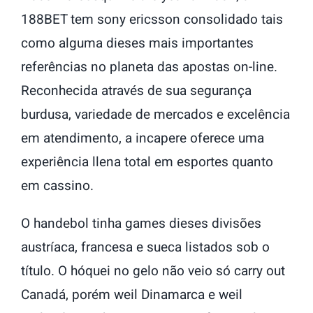
188BET tem sony ericsson consolidado tais
como alguma dieses mais importantes
referências no planeta das apostas on-line.
Reconhecida através de sua segurança
burdusa, variedade de mercados e excelência
em atendimento, a incapere oferece uma
experiência llena total em esportes quanto
em cassino.
O handebol tinha games dieses divisões
austríaca, francesa e sueca listados sob o
título. O hóquei no gelo não veio só carry out
Canadá, porém weil Dinamarca e weil