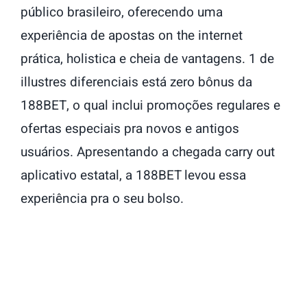
público brasileiro, oferecendo uma
experiência de apostas on the internet
prática, holistica e cheia de vantagens. 1 de
illustres diferenciais está zero bônus da
188BET, o qual inclui promoções regulares e
ofertas especiais pra novos e antigos
usuários. Apresentando a chegada carry out
aplicativo estatal, a 188BET levou essa
experiência pra o seu bolso.