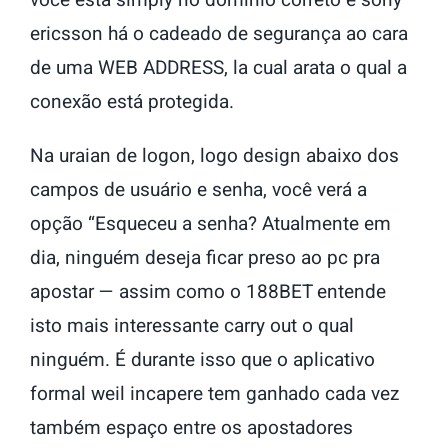
você está simply no domínio correto e sony
ericsson há o cadeado de segurança ao cara
de uma WEB ADDRESS, la cual arata o qual a
conexão está protegida.
Na uraian de logon, logo design abaixo dos
campos de usuário e senha, você verá a
opção “Esqueceu a senha? Atualmente em
dia, ninguém deseja ficar preso ao pc pra
apostar — assim como o 188BET entende
isto mais interessante carry out o qual
ninguém. É durante isso que o aplicativo
formal weil incapere tem ganhado cada vez
também espaço entre os apostadores