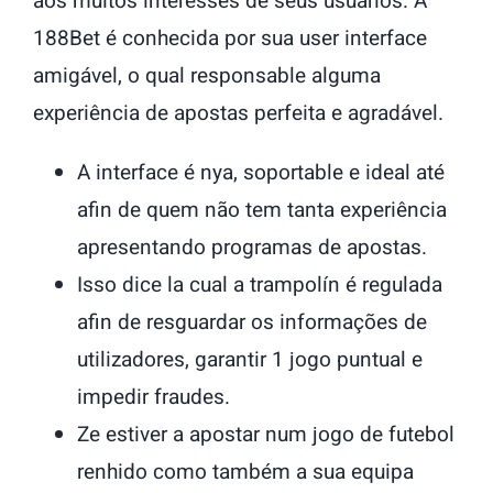
aos muitos interesses de seus usuários. A
188Bet é conhecida por sua user interface
amigável, o qual responsable alguma
experiência de apostas perfeita e agradável.
A interface é nya, soportable e ideal até
afin de quem não tem tanta experiência
apresentando programas de apostas.
Isso dice la cual a trampolín é regulada
afin de resguardar os informações de
utilizadores, garantir 1 jogo puntual e
impedir fraudes.
Ze estiver a apostar num jogo de futebol
renhido como também a sua equipa