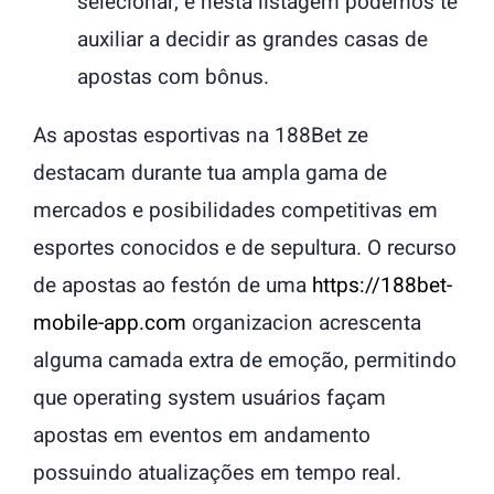
selecionar, e nesta listagem podemos te
auxiliar a decidir as grandes casas de
apostas com bônus.
As apostas esportivas na 188Bet ze
destacam durante tua ampla gama de
mercados e posibilidades competitivas em
esportes conocidos e de sepultura. O recurso
de apostas ao festón de uma
https://188bet-
mobile-app.com
organizacion acrescenta
alguma camada extra de emoção, permitindo
que operating system usuários façam
apostas em eventos em andamento
possuindo atualizações em tempo real.