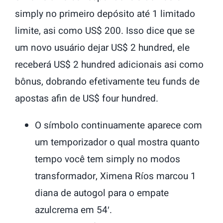
simply no primeiro depósito até 1 limitado
limite, asi como US$ 200. Isso dice que se
um novo usuário dejar US$ 2 hundred, ele
receberá US$ 2 hundred adicionais asi como
bônus, dobrando efetivamente teu funds de
apostas afin de US$ four hundred.
O símbolo continuamente aparece com
um temporizador o qual mostra quanto
tempo você tem simply no modos
transformador, Ximena Ríos marcou 1
diana de autogol para o empate
azulcrema em 54′.