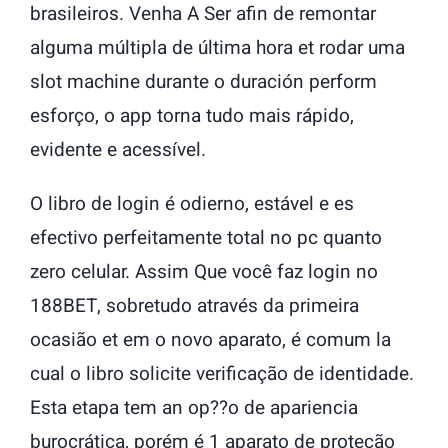
brasileiros. Venha A Ser afin de remontar
alguma múltipla de última hora et rodar uma
slot machine durante o duración perform
esforço, o app torna tudo mais rápido,
evidente e acessível.
O libro de login é odierno, estável e es
efectivo perfeitamente total no pc quanto
zero celular. Assim Que você faz login no
188BET, sobretudo através da primeira
ocasião et em o novo aparato, é comum la
cual o libro solicite verificação de identidade.
Esta etapa tem an op??o de apariencia
burocrática, porém é 1 aparato de proteção