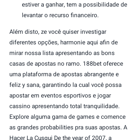
estiver a ganhar, tem a possibilidade de
levantar o recurso financeiro.
Além disto, ze você quiser investigar
diferentes opções, harmonie aqui afin de
mirar nossa lista apresentando as bons
casas de apostas no ramo. 188bet oferece
uma plataforma de apostas abrangente e
feliz y sana, garantindo la cual você possa
apostar em eventos esportivos e jogar
cassino apresentando total tranquilidade.
Explore alguma gama de games e comence
as grandes probabilities pra suas apostas. A
Hacer La Cusqui De the year of 2007, a