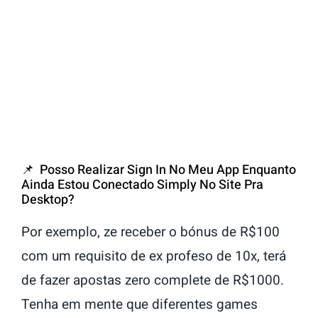
📌 Posso Realizar Sign In No Meu App Enquanto
Ainda Estou Conectado Simply No Site Pra
Desktop?
Por exemplo, ze receber o bónus de R$100
com um requisito de ex profeso de 10x, terá
de fazer apostas zero complete de R$1000.
Tenha em mente que diferentes games