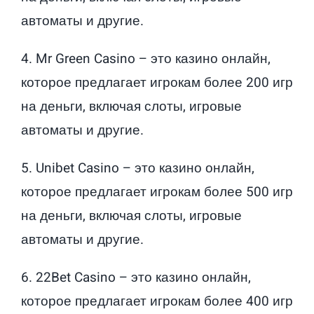
автоматы и другие.
4. Mr Green Casino – это казино онлайн,
которое предлагает игрокам более 200 игр
на деньги, включая слоты, игровые
автоматы и другие.
5. Unibet Casino – это казино онлайн,
которое предлагает игрокам более 500 игр
на деньги, включая слоты, игровые
автоматы и другие.
6. 22Bet Casino – это казино онлайн,
которое предлагает игрокам более 400 игр