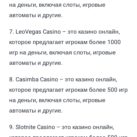
на деньги, включая слоты, игровые
автоматы и другие.
7. LeoVegas Casino – это казино онлайн,
которое предлагает игрокам более 1000
игр на деньги, включая слоты, игровые
автоматы и другие.
8. Casimba Casino – это казино онлайн,
которое предлагает игрокам более 500 игр
на деньги, включая слоты, игровые
автоматы и другие.
9. Slotnite Casino – это казино онлайн,