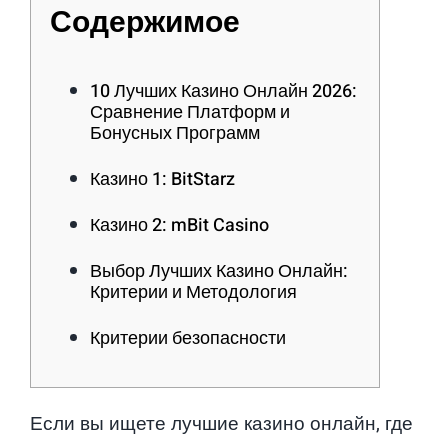
Содержимое
10 Лучших Казино Онлайн 2026:
Сравнение Платформ и
Бонусных Программ
Казино 1: BitStarz
Казино 2: mBit Casino
Выбор Лучших Казино Онлайн:
Критерии и Методология
Критерии безопасности
Если вы ищете лучшие казино онлайн, где