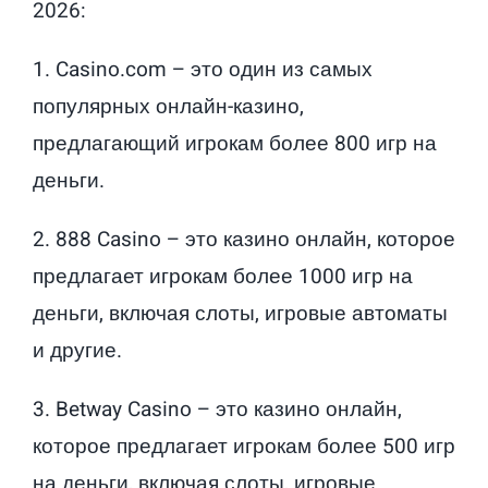
2026:
1. Casino.com – это один из самых
популярных онлайн-казино,
предлагающий игрокам более 800 игр на
деньги.
2. 888 Casino – это казино онлайн, которое
предлагает игрокам более 1000 игр на
деньги, включая слоты, игровые автоматы
и другие.
3. Betway Casino – это казино онлайн,
которое предлагает игрокам более 500 игр
на деньги, включая слоты, игровые