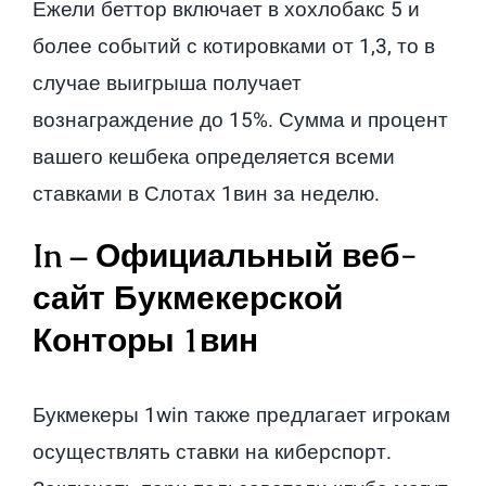
Ежели беттор включает в хохлобакс 5 и
более событий с котировками от 1,3, то в
случае выигрыша получает
вознаграждение до 15%. Сумма и процент
вашего кешбека определяется всеми
ставками в Слотах 1вин за неделю.
In – Официальный веб-
сайт Букмекерской
Конторы 1вин
Букмекеры 1win также предлагает игрокам
осуществлять ставки на киберспорт.