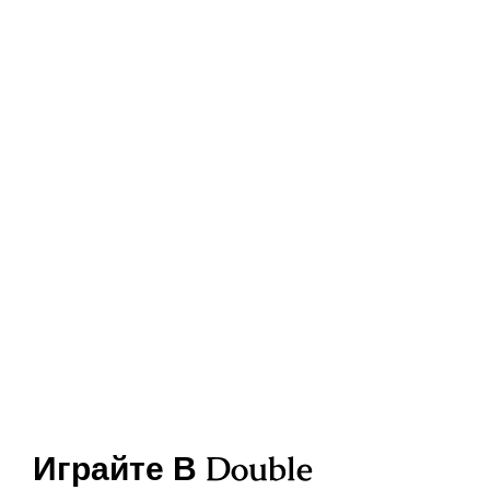
Играйте В Double