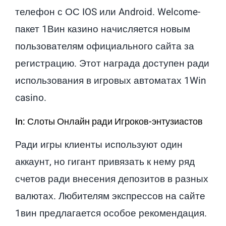
телефон с ОС IOS или Android. Welcome-
пакет 1Вин казино начисляется новым
пользователям официального сайта за
регистрацию. Этот награда доступен ради
использования в игровых автоматах 1Win
casino.
In: Слоты Онлайн ради Игроков-энтузиастов
Ради игры клиенты используют один
аккаунт, но гигант привязать к нему ряд
счетов ради внесения депозитов в разных
валютах. Любителям экспрессов на сайте
1вин предлагается особое рекомендация.