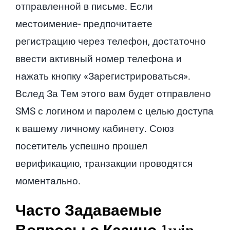
отправленной в письме. Если
местоимение- предпочитаете
регистрацию через телефон, достаточно
ввести активный номер телефона и
нажать кнопку «Зарегистрироваться».
Вслед За Тем этого вам будет отправлено
SMS с логином и паролем с целью доступа
к вашему личному кабинету. Союз
посетитель успешно прошел
верификацию, транзакции проводятся
моментально.
Часто Задаваемые