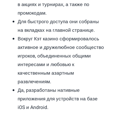
в акциях и турнирах, а также по
промокодам.
Для быстрого доступа они собраны
на вкладках на главной странице.
Вокруг Кэт казино сформировалось
активное и дружелюбное сообщество
игроков, объединенных общими
интересами и любовью к
качественным азартным
развлечениям.
Да, разработаны нативные
приложения для устройств на базе
iOS и Android.