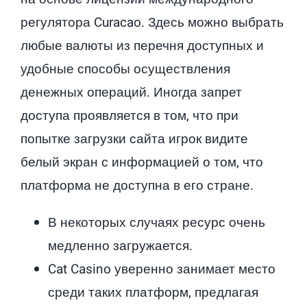
регулятора Curacao. Здесь можно выбрать
любые валюты из перечня доступных и
удобные способы осуществления
денежных операций. Иногда запрет
доступа проявляется в том, что при
попытке загрузки сайта игрок видите
белый экран с информацией о том, что
платформа не доступна в его стране.
В некоторых случаях ресурс очень
медленно загружается.
Cat Casino уверенно занимает место
среди таких платформ, предлагая