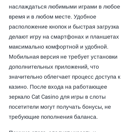
наслаждаться любимыми играми в любое
время и в любом месте. Удобное
расположение кнопок и быстрая загрузка
делают игру на смартфонах и планшетах
максимально комфортной и удобной.
Мобильная версия не требует установки
дополнительных приложений, что
значительно облегчает процесс доступа к
казино. После входа на работающее
зеркало Cat Casino для игры в слоты
посетители могут получать бонусы, не
требующие пополнения баланса.