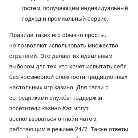
гостем, получающим индивидуальный
подход и премиальный сервис.
Правила таких игр обычно просты,
но позволяют использовать множество
стратегий. Это делает их идеальным
выбором для тех, кто хочет испытать себя
без чрезмерной сложности традиционных
настольных игр казино. Для связи с
сотрудниками службы поддержки
посетители казино Кэт могут
воспользоваться онлайн чатом,
работающим в режиме 24/7. Также ответы