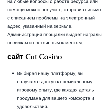
на любые вопросы о работе ресурса или
помощи можно получить, отправив письмо
с описанием проблемы на электронный
адрес, указанный на зеркале.
Администрация площадки выдает награды
новичкам и постоянным клиентам.
сайт Cat Casino
Выбирая нашу платформу, вы
получаете доступ к премиальному
игровому опыту, где каждая деталь
продумана для вашего комфорта и
удовольствия.