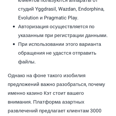
клиентов пользуются аппараты от
студий Yggdrasil, Wazdan, Endorphina,
Evolution и Pragmatic Play.
Авторизация осуществляется по
указанным при регистрации данными.
При использовании этого варианта
обращения не удастся отправить
файлы.
Однако на фоне такого изобилия
предложений важно разобраться, почему
именно казино Кэт стоит вашего
внимания. Платформа азартных
развлечений предлагает клиентам 3000