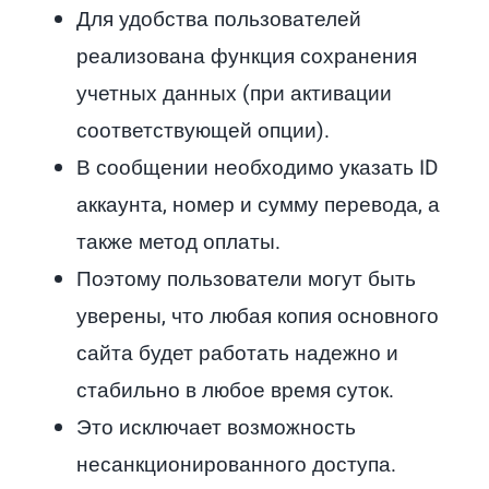
Для удобства пользователей
реализована функция сохранения
учетных данных (при активации
соответствующей опции).
В сообщении необходимо указать ID
аккаунта, номер и сумму перевода, а
также метод оплаты.
Поэтому пользователи могут быть
уверены, что любая копия основного
сайта будет работать надежно и
стабильно в любое время суток.
Это исключает возможность
несанкционированного доступа.