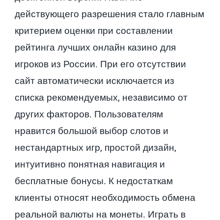
действующего разрешения стало главным
критерием оценки при составлении
рейтинга лучших онлайн казино для
игроков из России. При его отсутствии
сайт автоматически исключается из
списка рекомендуемых, независимо от
других факторов. Пользователям
нравится большой выбор слотов и
нестандартных игр, простой дизайн,
интуитивно понятная навигация и
бесплатные бонусы. К недостаткам
клиенты относят необходимость обмена
реальной валюты на монеты. Играть в