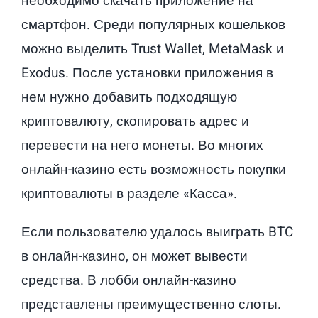
необходимо скачать приложение на
смартфон. Среди популярных кошельков
можно выделить Trust Wallet, MetaMask и
Exodus. После установки приложения в
нем нужно добавить подходящую
криптовалюту, скопировать адрес и
перевести на него монеты. Во многих
онлайн-казино есть возможность покупки
криптовалюты в разделе «Касса».
Если пользователю удалось выиграть BTC
в онлайн-казино, он может вывести
средства. В лобби онлайн-казино
представлены преимущественно слоты.