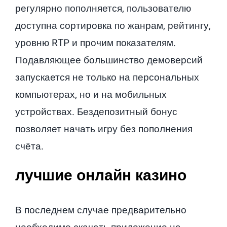
регулярно пополняется, пользователю
доступна сортировка по жанрам, рейтингу,
уровню RTP и прочим показателям.
Подавляющее большинство демоверсий
запускается не только на персональных
компьютерах, но и на мобильных
устройствах. Бездепозитный бонус
позволяет начать игру без пополнения
счёта.
лучшие онлайн казино
В последнем случае предварительно