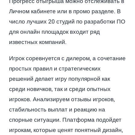
Прогресс отыгрыша можно отслеживать в
Личном кабинете или в промо разделе. В
число лучших 20 студий по разработки ПО
для онлайн площадок входит ряд
известных компаний.
Игрок соревнуется с дилером, а сочетание
простых правил и стратегических
решений делает игру популярной как
среди новичков, так и среди опытных
игроков. Анализируем отзывы игроков,
стабильность выплат и реакцию на
спорные ситуации. Платформа подойдет
игрокам, которые ценят понятный дизайн,