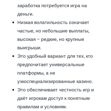
заработка потребуется игра на
деньги.
Низкая волатильность означает
частые, но небольшие выплаты,
высокая – редкие, но крупные
выигрыши.
Это удобный вариант для тех, кто
предпочитает универсальные
платформы, а не
узкоспециализированные казино.
Это обеспечивает честность игр и
даёт игрокам доступ к понятным
правилам и условиям.