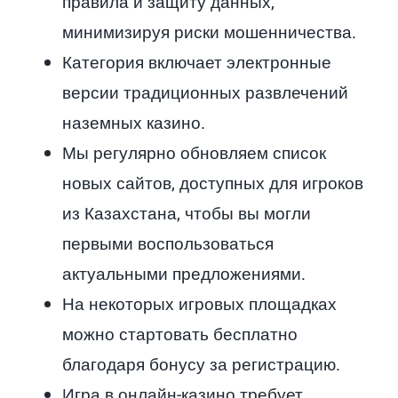
правила и защиту данных,
минимизируя риски мошенничества.
Категория включает электронные
версии традиционных развлечений
наземных казино.
Мы регулярно обновляем список
новых сайтов, доступных для игроков
из Казахстана, чтобы вы могли
первыми воспользоваться
актуальными предложениями.
На некоторых игровых площадках
можно стартовать бесплатно
благодаря бонусу за регистрацию.
Игра в онлайн-казино требует