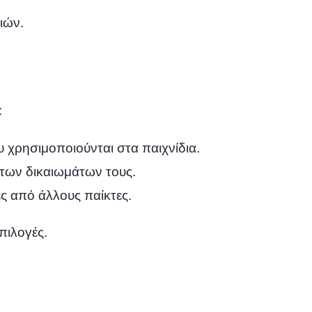
ιών.
:
που χρησιμοποιούνται στα παιχνίδια.
η των δικαιωμάτων τους.
ες από άλλους παίκτες.
πιλογές.