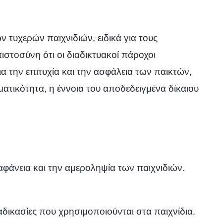
ν τυχερών παιχνιδιών, ειδικά για τους
ιστοσύνη ότι οι διαδικτυακοί πάροχοι
ια την επιτυχία και την ασφάλεια των παικτών,
ατικότητα, η έννοια του αποδεδειγμένα δίκαιου
ιαφάνεια και την αμεροληψία των παιχνιδιών.
αδικασίες που χρησιμοποιούνται στα παιχνίδια.