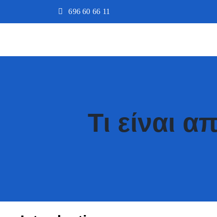
Saltar
696 60 66 11
al
contenido
Τι είναι α