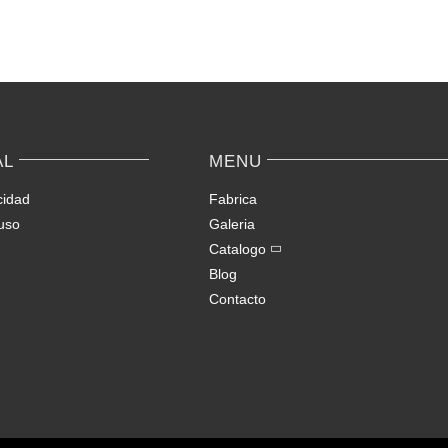
su
Quick
Spinsy
Slots
Casino
&
Light
Wins
AL
MENU
cidad
Fabrica
uso
Galeria
Catalogo
Blog
Contacto