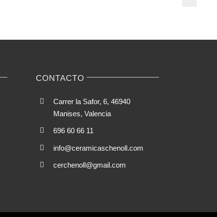
kombinace
‑Play
pro
růst
svalů
ning
CONTACTO
Carrer la Safor, 6, 46940
Manises, Valencia
696 60 66 11
info@ceramicaschenoll.com
cerchenoll@gmail.com