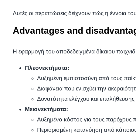
Αυτές οι περιπτώσεις δείχνουν πώς η έννοια το
Advantages and disadvanta
Η εφαρμογή του αποδεδειγμένα δίκαιου παιχνιδι
Πλεονεκτήματα:
Αυξημένη εμπιστοσύνη από τους παίκ
Διαφάνεια που ενισχύει την ακεραιότη
Δυνατότητα ελέγχου και επαλήθευσης 
Μειονεκτήματα:
Αυξημένο κόστος για τους παρόχους π
Περιορισμένη κατανόηση από κάποιους 