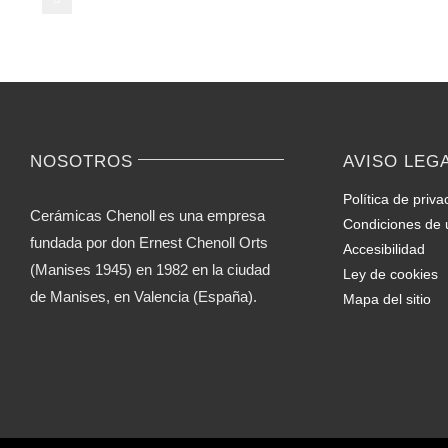
Parabolan
de
manera
segura
NOSOTROS
AVISO LEG
Política de priva
Cerámicas Chenoll es una empresa
Condiciones de 
fundada por don Ernest Chenoll Orts
Accesibilidad
(Manises 1945) en 1982 en la ciudad
Ley de cookies
de Manises, en Valencia (España).
Mapa del sitio