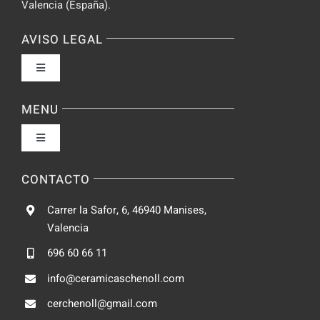
Valencia (España).
AVISO LEGAL
Toggle
Navigation
Política de privacidad
MENU
Toggle
Condiciones de uso
Navigation
Fabrica
CONTACTO
Accesibilidad
Carrer la Safor, 6, 46940 Manises,
Galeria
Valencia
Ley de cookies
696 60 66 11
Catalogo
info@ceramicaschenoll.com
Mapa del sitio
cerchenoll@gmail.com
Blog