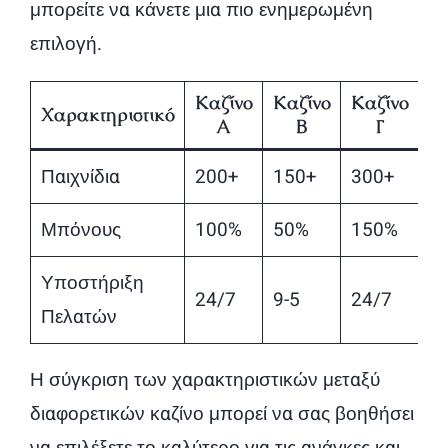
μπορείτε να κάνετε μια πιο ενημερωμένη
επιλογή.
Καζίνο
Καζίνο
Καζίνο
Χαρακτηριστικό
Α
Β
Γ
Παιχνίδια
200+
150+
300+
Μπόνους
100%
50%
150%
Υποστήριξη
24/7
9-5
24/7
Πελατών
Η σύγκριση των χαρακτηριστικών μεταξύ
διαφορετικών καζίνο μπορεί να σας βοηθήσει