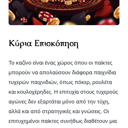
Κύρια Επισκόπηση
Το καζίνο είναι ένας χώρος όπου οι παίκτες
μπορούν να απολαύσουν διάφορα παιχνίδια
τυχερών παιχνιδιών, όπως πόκερ, ρουλέτα
και κουλοχέρηδες. Η επιτυχία στους τυχερούς
αγώνες δεν εξαρτάται μόνο από την τύχη,
αλλά και από στρατηγικές και γνώσεις. Οι
επιτυχημένοι παίκτες συνήθως διαθέτουν μια