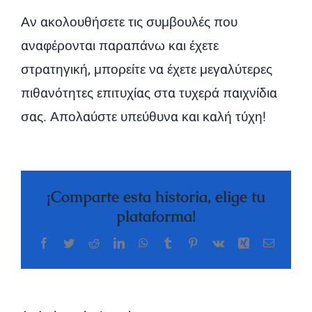
Αν ακολουθήσετε τις συμβουλές που
αναφέρονται παραπάνω και έχετε
στρατηγική, μπορείτε να έχετε μεγαλύτερες
πιθανότητες επιτυχίας στα τυχερά παιχνίδια
σας. Απολαύστε υπεύθυνα και καλή τύχη!
¡Comparte esta historia, elige tu
plataforma!
Facebook
Twitter
Reddit
LinkedIn
WhatsApp
Tumblr
Pinterest
Vk
Xing
Correo
electrón
Trust
Online