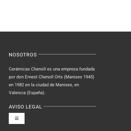
Parabolan
su
de
Spinsy
manera
Casino
segura
NOSOTROS
Cerámicas Chenoll es una empresa fundada
por don Ernest Chenoll Orts (Manises 1945)
en 1982 en la ciudad de Manises, en
Valencia (España).
AVISO LEGAL
Toggle
Navigation