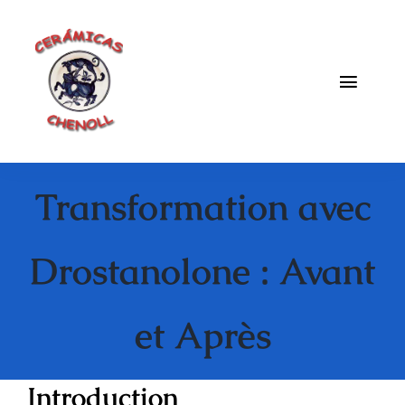
Saltar
al
contenido
Toggle
Naviga
Fabrica
Transformation avec
Galeria
Catalogo
Drostanolone : Avant
Blog
et Après
Contacto
Introduction