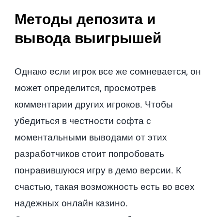
Методы депозита и
вывода выигрышей
Однако если игрок все же сомневается, он
может определится, просмотрев
комментарии других игроков. Чтобы
убедиться в честности софта с
моментальными выводами от этих
разработчиков стоит попробовать
понравившуюся игру в демо версии. К
счастью, такая возможность есть во всех
надежных онлайн казино.