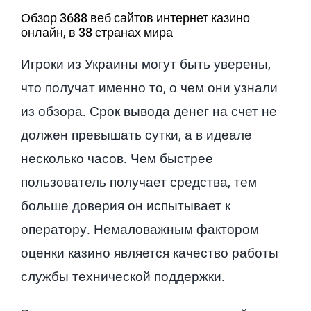
Обзор 3688 веб сайтов интернет казино
онлайн, в 38 странах мира
Игроки из Украины могут быть уверены,
что получат именно то, о чем они узнали
из обзора. Срок вывода денег на счет не
должен превышать сутки, а в идеале
несколько часов. Чем быстрее
пользователь получает средства, тем
больше доверия он испытывает к
оператору. Немаловажным фактором
оценки казино является качество работы
службы технической поддержки.