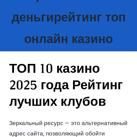
деньгирейтинг топ
онлайн казино
ТОП 10 казино
2025 года Рейтинг
лучших клубов
Зеркальный ресурс — это альтернативный
адрес сайта, позволяющий обойти