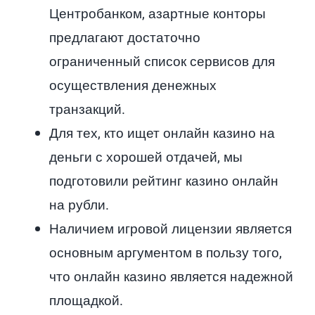
Центробанком, азартные конторы
предлагают достаточно
ограниченный список сервисов для
осуществления денежных
транзакций.
Для тех, кто ищет онлайн казино на
деньги с хорошей отдачей, мы
подготовили рейтинг казино онлайн
на рубли.
Наличием игровой лицензии является
основным аргументом в пользу того,
что онлайн казино является надежной
площадкой.