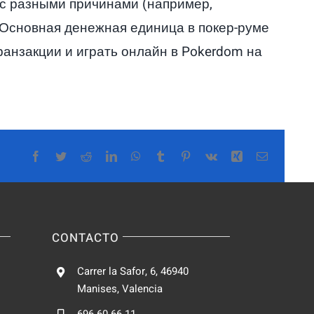
 с разными причинами (например,
. Основная денежная единица в покер-руме
ранзакции и играть онлайн в Pokerdom на
Facebook
Twitter
Reddit
LinkedIn
WhatsApp
Tumblr
Pinterest
Vk
Xing
Correo
electrónic
CONTACTO
Carrer la Safor, 6, 46940
Manises, Valencia
696 60 66 11