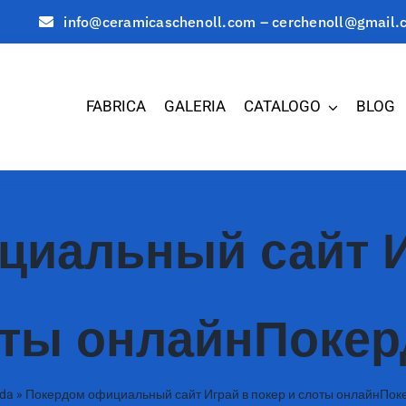
info@ceramicaschenoll.com – cerchenoll@gmail.
FABRICA
GALERIA
CATALOGO
BLOG
иальный сайт И
ты онлайнПоке
da
»
Покердом официальный сайт Играй в покер и слоты онлайнПок