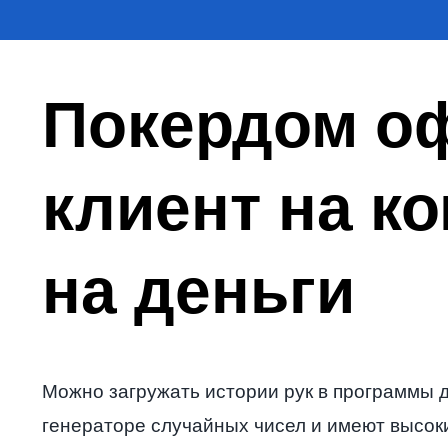
Покердом оф
клиент на к
на деньги
Можно загружать истории рук в программы 
генераторе случайных чисел и имеют высок