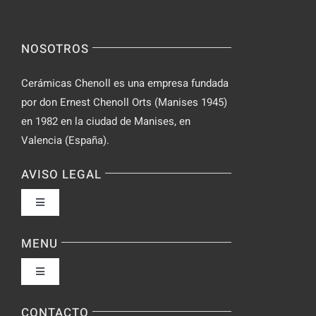
NOSOTROS
Cerámicas Chenoll es una empresa fundada
por don Ernest Chenoll Orts (Manises 1945)
en 1982 en la ciudad de Manises, en
Valencia (España).
AVISO LEGAL
Toggle
Navigation
Política de privacidad
MENU
Toggle
Condiciones de uso
Navigation
Fabrica
CONTACTO