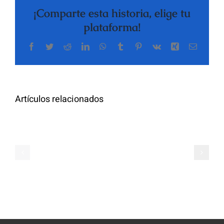
¡Comparte esta historia, elige tu
plataforma!
Facebook
Twitter
Reddit
LinkedIn
WhatsApp
Tumblr
Pinterest
Vk
Xing
Correo
electrón
Artículos relacionados
Os
Chatrandom:
6
Vídeo
Melhores
Chat
Aplicativos
Aleatório
De
E
Videoconfe
Gratuito
Para
Alternativa
Equipes