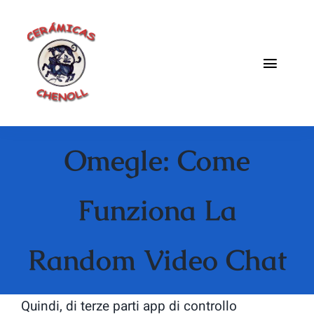
Saltar
al
contenido
Toggle
Naviga
Fabrica
Omegle: Come
Galeria
Catalogo
Funziona La
Blog
Random Video Chat
Contacto
Quindi, di terze parti app di controllo