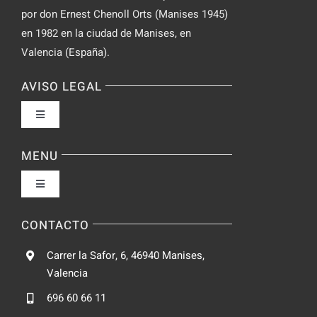
por don Ernest Chenoll Orts (Manises 1945)
en 1982 en la ciudad de Manises, en
Valencia (España).
AVISO LEGAL
Toggle
Navigation
Política de privacidad
MENU
Toggle
Condiciones de uso
Navigation
Fabrica
CONTACTO
Accesibilidad
Carrer la Safor, 6, 46940 Manises,
Galeria
Valencia
Ley de cookies
696 60 66 11
Catalogo