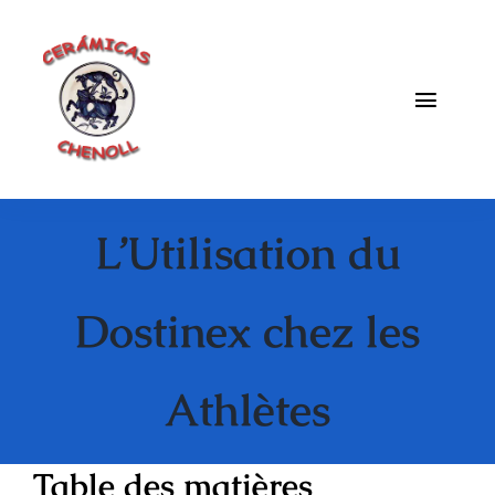
Saltar
al
contenido
Toggle
Naviga
Fabrica
L’Utilisation du
Galeria
Catalogo
Dostinex chez les
Blog
Athlètes
Contacto
Table des matières