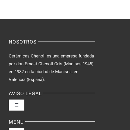
manera
Casino
segura
NOSOTROS
Cerámicas Chenoll es una empresa fundada
por don Ernest Chenoll Orts (Manises 1945)
en 1982 en la ciudad de Manises, en
Valencia (España).
AVISO LEGAL
Toggle
Navigation
Política de privacidad
MENU