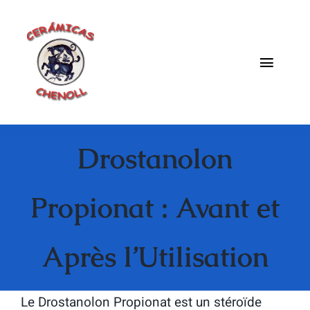
Saltar
al
contenido
Toggle
Naviga
Fabrica
Drostanolon
Galeria
Catalogo
Propionat : Avant et
Blog
Après l’Utilisation
Contacto
Le Drostanolon Propionat est un stéroïde